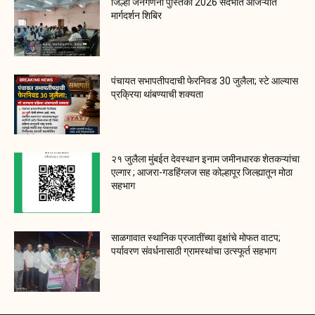
जिल्हा जनगणना पुस्तिका 2026 संदर्भात आजऱ्यात
मार्गदर्शन शिबिर
पंचायत सभापतीपदाची फेरनिवड 30 जुलैला; स्टे आल्यास
प्रक्रिया थांबण्याची शक्यता
२१ जुलैला मुंबईत देवस्थान इनाम जमीनधारक शेतकऱ्यांचा
एल्गार ; आजरा-गडहिंग्लज सह कोल्हापूर जिल्ह्यातून मोठा
सहभाग
साळगावात स्थानिक प्रजातींच्या वृक्षांचे मोफत वाटप;
पर्यावरण संवर्धनासाठी ग्रामस्थांचा उत्स्फूर्त सहभाग