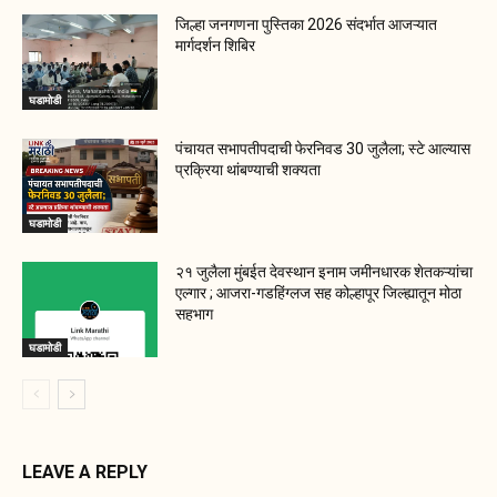
जिल्हा जनगणना पुस्तिका 2026 संदर्भात आजऱ्यात
मार्गदर्शन शिबिर
घडामोडी
पंचायत सभापतीपदाची फेरनिवड 30 जुलैला; स्टे आल्यास
प्रक्रिया थांबण्याची शक्यता
घडामोडी
२१ जुलैला मुंबईत देवस्थान इनाम जमीनधारक शेतकऱ्यांचा
एल्गार ; आजरा-गडहिंग्लज सह कोल्हापूर जिल्ह्यातून मोठा
सहभाग
घडामोडी
LEAVE A REPLY