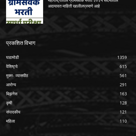
महाराष्ट्रातील ग्रामसेवक भरती २०२५ संदर्भातील
अद्ययावत माहिती खालीलप्रमाणे आहे
प्रकशित विभाग
घडामोडी
1359
वैशिष्ट्ये
615
मुक्त- व्यासपीठ
561
आरोग्य
291
बिझनेस
163
कृषी
128
संपादकीय
121
महिला
110