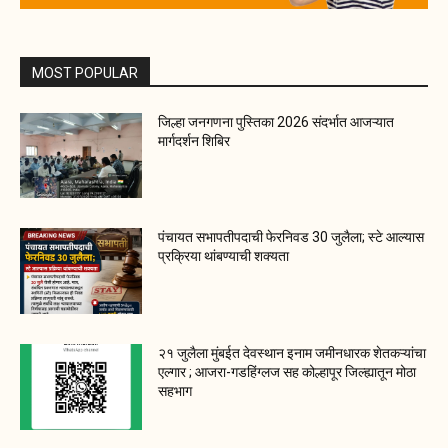
MOST POPULAR
जिल्हा जनगणना पुस्तिका 2026 संदर्भात आजऱ्यात
मार्गदर्शन शिबिर
पंचायत सभापतीपदाची फेरनिवड 30 जुलैला; स्टे आल्यास
प्रक्रिया थांबण्याची शक्यता
२१ जुलैला मुंबईत देवस्थान इनाम जमीनधारक शेतकऱ्यांचा
एल्गार ; आजरा-गडहिंग्लज सह कोल्हापूर जिल्ह्यातून मोठा
सहभाग