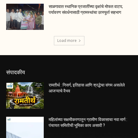
साळगावात स्थानिक प्रजातींच्या वृक्षांचे मोफत वाटप;
पर्यावरण संवर्धनासाठी ग्रामस्थांचा उत्स्फूर्त सहभाग
Load more
संपादकीय
रामतीर्थ : निसर्ग, इतिहास आणि श्रद्धेचा संगम असलेले
आजऱ्याचे वैभव
महिलांच्या सक्षमीकरणातून ग्रामीण विकासाचा नवा मार्ग :
पंचायत समितीची भूमिका काय असावी ?