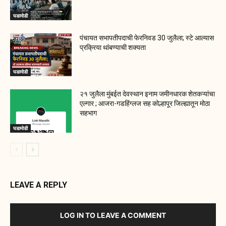
घडामोडी
पंचायत सभापतीपदाची फेरनिवड 30 जुलैला; स्टे आल्यास
प्रक्रिया थांबण्याची शक्यता
घडामोडी
२१ जुलैला मुंबईत देवस्थान इनाम जमीनधारक शेतकऱ्यांचा
एल्गार ; आजरा-गडहिंग्लज सह कोल्हापूर जिल्ह्यातून मोठा
सहभाग
घडामोडी
LEAVE A REPLY
LOG IN TO LEAVE A COMMENT