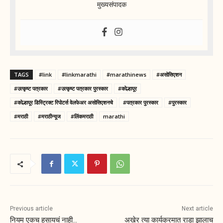
मुख्यसंपादक
TAGS
#link
#linkmarathi
#marathinews
#असोसिएशन
#उत्कृष्ट पत्रकार
#उत्कृष्ट पत्रकार पुरस्कार
#कोल्हापूर
#कोल्हापूर डिस्ट्रिक्ट रिपोटर्स वेलफेअर असोसिएशनचे
#पत्रकार पुरस्कार
#पुरस्कार
#मराठी
#मराठीन्यूज
#लिंकमराठी
marathi
Previous article
Next article
नियम एकच हसायचं नाही…
अखेर त्या कार्यक्रमात राडा झालाच