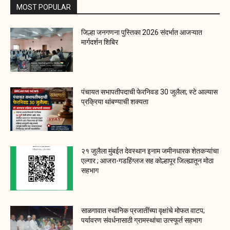
MOST POPULAR
जिल्हा जनगणना पुस्तिका 2026 संदर्भात आजऱ्यात
मार्गदर्शन शिबिर
पंचायत सभापतीपदाची फेरनिवड 30 जुलैला; स्टे आल्यास
प्रक्रिया थांबण्याची शक्यता
२१ जुलैला मुंबईत देवस्थान इनाम जमीनधारक शेतकऱ्यांचा
एल्गार ; आजरा-गडहिंग्लज सह कोल्हापूर जिल्ह्यातून मोठा
सहभाग
साळगावात स्थानिक प्रजातींच्या वृक्षांचे मोफत वाटप;
पर्यावरण संवर्धनासाठी ग्रामस्थांचा उत्स्फूर्त सहभाग