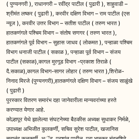
( पुण्यनगरी ), राधानगरी – रवींद्र पाटील ( पुढारी ), शाहुवाडी –
श्रीमंत लष्कर ( पुढारी ), करवीर दक्षिण विभाग – राम पाटील (एस
न्यूज ), करवीर उत्तर विभाग – सतीश पाटील ( तरुण भारत )
हातकणंगले पश्चिम विभाग – संतोष सणगर ( तरुण भारत ),
हातकणंगले पूर्व विभाग – सुहास जाधव ( लोकमत ), पन्हाळा पश्चिम
विभाग धनाजी पाटील ( सकाळ ), पन्हाळा पूर्व विभाग – संजय
पाटील (सकाळ),कागल मुरगूड विभाग -प्रकाश तिराळे (
दै.सकाळ),कागल विभाग-सागर लोहार ( तरुण भारत ),शिरोळ-
निनाद मिरजे (पुण्यनगरी),हातकणंगले दक्षिण विभाग – संजय साळुंखे
( पुढारी )
पुरस्कार वितरण समारंभ दहा जानेवारीला मान्यवरांच्या हस्ते
करण्यात येणार आहे.
कोल्हापूर येथे झालेल्या संघटनेच्या बैठकीस अध्यक्ष सुधाकर निर्मळे,
उपाध्यक्ष अभिजीत कुलकर्णी, सचिव सुरेश पाटील, खजानिस
सदानंद कुलकर्णी, अॅड. प्रशांत पाटील, प्रा.भास्कर चंदनशिवे,