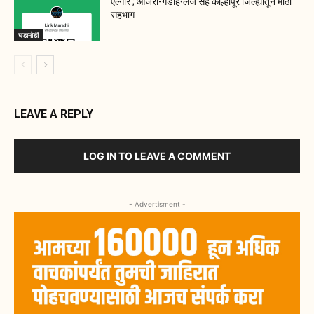
एल्गार ; आजरा-गडहिंग्लज सह कोल्हापूर जिल्ह्यातून मोठा
सहभाग
घडामोडी
LEAVE A REPLY
LOG IN TO LEAVE A COMMENT
- Advertisment -