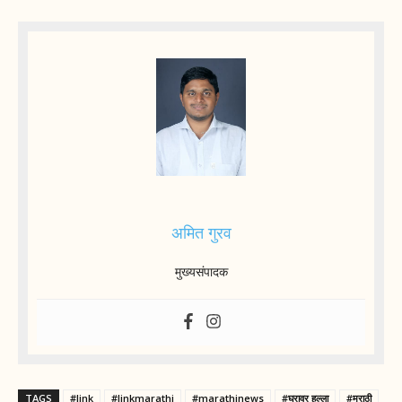
अमित गुरव
मुख्यसंपादक
TAGS
#link
#linkmarathi
#marathinews
#घरावर हल्ला
#मराठी