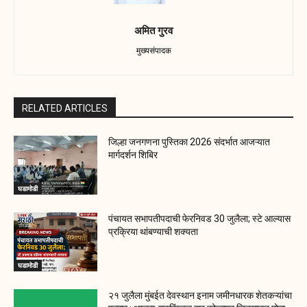
अमित गुरव
मुख्यसंपादक
RELATED ARTICLES
जिल्हा जनगणना पुस्तिका 2026 संदर्भात आजऱ्यात
मार्गदर्शन शिबिर
घडामोडी
पंचायत सभापतीपदाची फेरनिवड 30 जुलैला; स्टे आल्यास
प्रक्रिया थांबण्याची शक्यता
घडामोडी
२१ जुलैला मुंबईत देवस्थान इनाम जमीनधारक शेतकऱ्यांचा