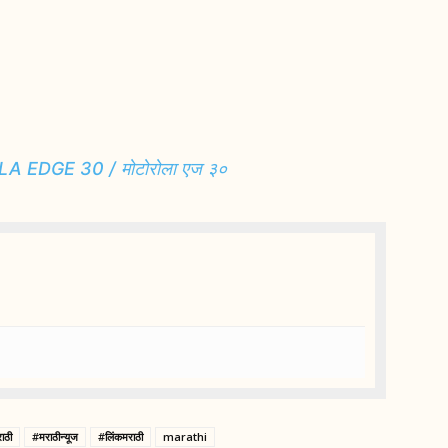
 EDGE 30 / मोटोरोला एज ३०
ाठी
#मराठीन्यूज
#लिंकमराठी
marathi