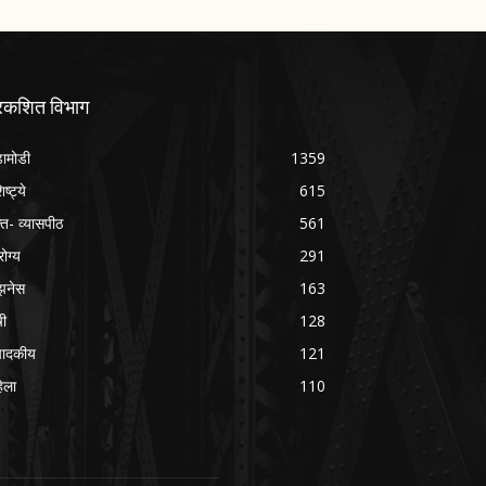
्रकशित विभाग
ामोडी
1359
िष्ट्ये
615
क्त- व्यासपीठ
561
ोग्य
291
झनेस
163
षी
128
पादकीय
121
िला
110