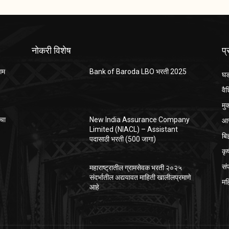
नोकरी विशेष
प
ंगम
Bank of Baroda LBO भरती 2025
घड
वैश
मु
आर
ाचा
New India Assurance Company
Limited (NIACL) – Assistant
बि
पदासाठी भरती (500 जागा)
कृ
सं
महाराष्ट्रातील ग्रामसेवक भरती २०२५
संदर्भातील अद्ययावत माहिती खालीलप्रमाणे
मह
आहे