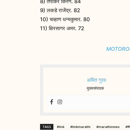
8) तपकिरे किरण. 84
9) लकडे राजेंद्र. 82
10) चव्हाण धन्यकुमार. 80
11) क्षिरसागर अमर. 72
MOTOROLA
अमित गुरव
मुख्यसंपादक
TAGS
#link
#linkmarathi
#marathinews
#मर