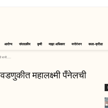
LinkMarathi
आरोग्य
संपादकीय
कृषी
माझा अधिकार
मनोरंजन
कला-क्रीडा
ेलची बाजी……
िवडणुकीत महालक्ष्मी पँनेलची