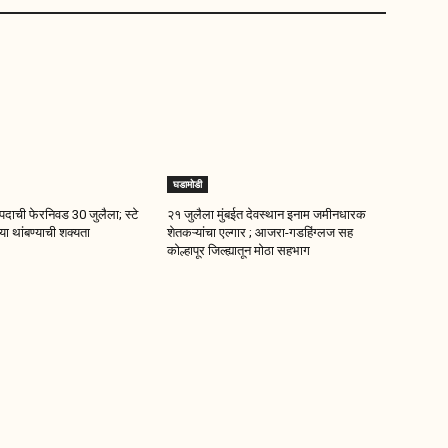
घडामोडी
दाची फेरनिवड 30 जुलैला; स्टे
२१ जुलैला मुंबईत देवस्थान इनाम जमीनधारक
ा थांबण्याची शक्यता
शेतकऱ्यांचा एल्गार ; आजरा-गडहिंग्लज सह
कोल्हापूर जिल्ह्यातून मोठा सहभाग