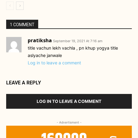
1 COMMENT
pratiksha
September 19, 2021 At 7:16 am
title vachun lekh vachla , pn khup yogya title
aslyache janwale
Log in to leave a comment
LEAVE A REPLY
LOG IN TO LEAVE A COMMENT
- Advertisment -