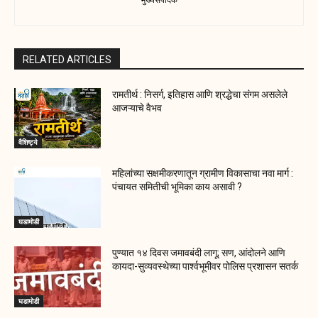
RELATED ARTICLES
रामतीर्थ : निसर्ग, इतिहास आणि श्रद्धेचा संगम असलेले
आजऱ्याचे वैभव
वैशिष्ट्ये
महिलांच्या सक्षमीकरणातून ग्रामीण विकासाचा नवा मार्ग :
पंचायत समितीची भूमिका काय असावी ?
घडामोडी
पुण्यात १४ दिवस जमावबंदी लागू; सण, आंदोलने आणि
कायदा-सुव्यवस्थेच्या पार्श्वभूमीवर पोलिस प्रशासन सतर्क
घडामोडी