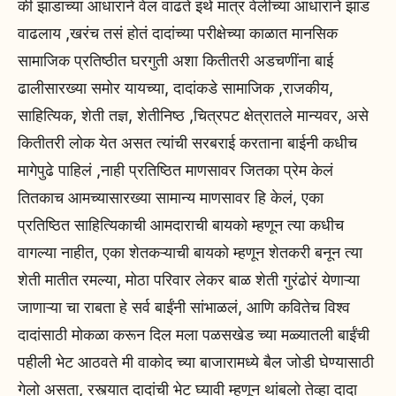
की झाडाच्या आधाराने वेल वाढते इथे मात्र वेलीच्या आधाराने झाड
वाढलाय ,खरंच तसं होतं दादांच्या परीक्षेच्या काळात मानसिक
सामाजिक प्रतिष्ठीत घरगुती अशा कितीतरी अडचणींना बाई
ढालीसारख्या समोर यायच्या, दादांकडे सामाजिक ,राजकीय,
साहित्यिक, शेती तज्ञ, शेतीनिष्ठ ,चित्रपट क्षेत्रातले मान्यवर, असे
कितीतरी लोक येत असत त्यांची सरबराई करताना बाईनी कधीच
मागेपुढे पाहिलं ,नाही प्रतिष्ठित माणसावर जितका प्रेम केलं
तितकाच आमच्यासारख्या सामान्य माणसावर हि केलं, एका
प्रतिष्ठित साहित्यिकाची आमदाराची बायको म्हणून त्या कधीच
वागल्या नाहीत, एका शेतकऱ्याची बायको म्हणून शेतकरी बनून त्या
शेती मातीत रमल्या, मोठा परिवार लेकर बाळ शेती गुरंढोरं येणाऱ्या
जाणाऱ्या चा राबता हे सर्व बाईंनी सांभाळलं, आणि कवितेच विश्व
दादांसाठी मोकळा करून दिल मला पळसखेड च्या मळ्यातली बाईंची
पहीली भेट आठवते मी वाकोद च्या बाजारामध्ये बैल जोडी घेण्यासाठी
गेलो असता, रस्त्यात दादांची भेट घ्यावी म्हणून थांबलो तेव्हा दादा