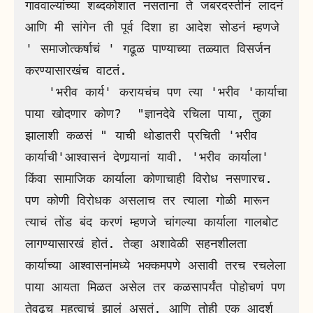
गाववाल्यांच्या शब्दकोशात नसताना ते जबरदस्तीनं लादनं 
आणि मी सांगेन ती पूर्व दिशा हा आदेश सोडनं म्हणजे 
' समाजोत्कर्षाचं ' गढूळ पाण्याच्या तळ्यात विसर्जन 
करण्यासारखंच वाटतं. 

   'भरीव कार्य' करायचंच पण त्या 'भरीव 'कार्याचा 
पाया खोदणार कोण?  "ज्ञानदेवे रचिला पाया, तुका 
झालाशी कळसं " याची थोडातरी प्रचिती 'भरीव 
कार्याची'आश्वासनं देणार्‍यानां यावी. 'भरीव कार्याला' 
किंवा सामाजिक कार्याला कोणाचाही विरोध नसणारच. 
पण कोणी विरोधक असलाच तर त्याला गोळी मारून 
त्याचं तोंड बंद करणं म्हणजे चांगल्या कार्याला गालबोट 
लागण्यासारखं होतं. तेव्हा अशावेळी सहनशीलता 
कार्याच्या आश्वासनांमध्ये भक्कमपणे असावी तरच रचलेला 
पाया आयता मिळत असेल तर कळसापर्यंत पोहोचणं पण 
तेवढच महत्वाचं झालं असतं. आणि तोही एक आदर्श 