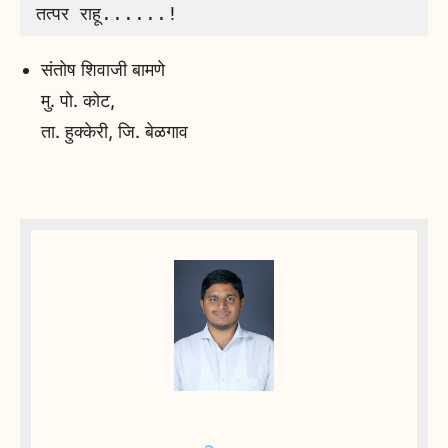
तत्पर राहू......! 
संतोष शिवाजी बामणे
मु. पो. कोट,
ता. हुक्केरी, जि. बेळगाव