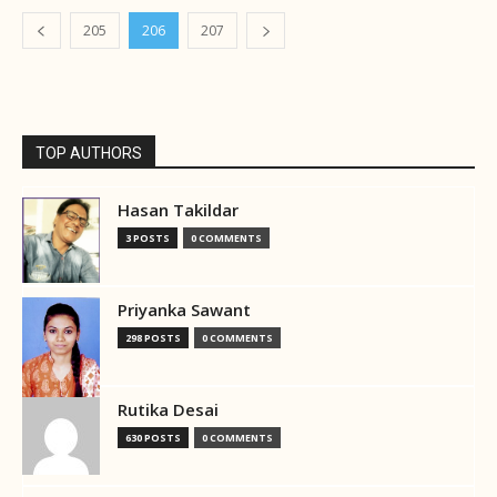
205
206
207
TOP AUTHORS
Hasan Takildar
3 POSTS
0 COMMENTS
Priyanka Sawant
298 POSTS
0 COMMENTS
Rutika Desai
630 POSTS
0 COMMENTS