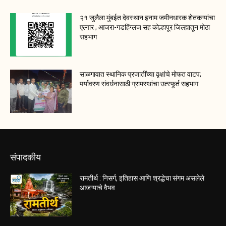
२१ जुलैला मुंबईत देवस्थान इनाम जमीनधारक शेतकऱ्यांचा
एल्गार ; आजरा-गडहिंग्लज सह कोल्हापूर जिल्ह्यातून मोठा
सहभाग
साळगावात स्थानिक प्रजातींच्या वृक्षांचे मोफत वाटप;
पर्यावरण संवर्धनासाठी ग्रामस्थांचा उत्स्फूर्त सहभाग
संपादकीय
रामतीर्थ : निसर्ग, इतिहास आणि श्रद्धेचा संगम असलेले
आजऱ्याचे वैभव