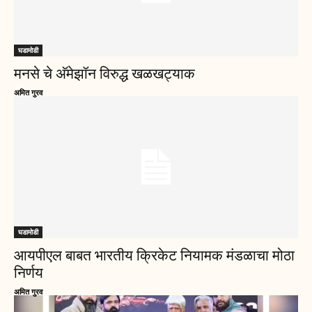
घडामोडी
मनसे चे अ‍ॅमेझॉन विरुद्ध खळखट्याक
अमित गुरव
घडामोडी
आयपीएल बाबत भारतीय क्रिकेट नियामक मंडळाचा मोठा
निर्णय
अमित गुरव