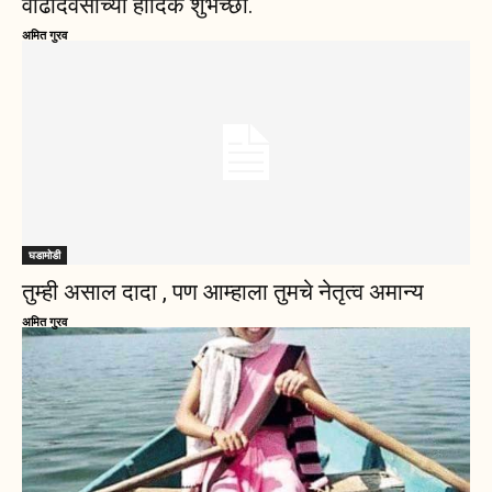
वाढदिवसाच्या हार्दिक शुभेच्छा.
अमित गुरव
घडामोडी
तुम्ही असाल दादा , पण आम्हाला तुमचे नेतृत्व अमान्य
अमित गुरव