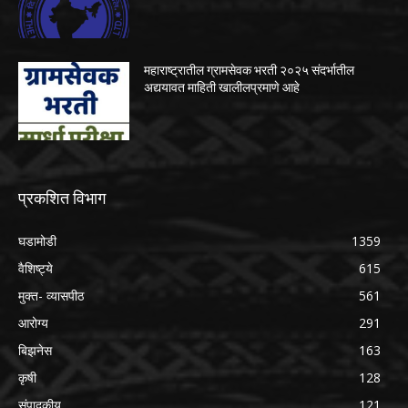
महाराष्ट्रातील ग्रामसेवक भरती २०२५ संदर्भातील
अद्ययावत माहिती खालीलप्रमाणे आहे
प्रकशित विभाग
घडामोडी
1359
वैशिष्ट्ये
615
मुक्त- व्यासपीठ
561
आरोग्य
291
बिझनेस
163
कृषी
128
संपादकीय
121