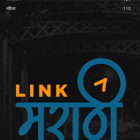
महिला
110