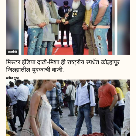
घडामोडी
मिस्टर इंडिया दाढी-मिशा ही राष्ट्रीय स्पर्धेत कोल्हापूर
जिल्ह्यातील युवकाची बाजी.
अमित गुरव