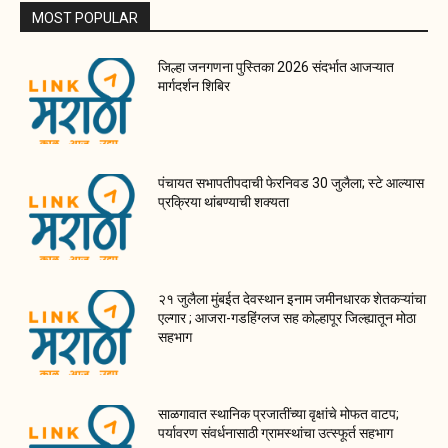
MOST POPULAR
जिल्हा जनगणना पुस्तिका 2026 संदर्भात आजऱ्यात
मार्गदर्शन शिबिर
पंचायत सभापतीपदाची फेरनिवड 30 जुलैला; स्टे आल्यास
प्रक्रिया थांबण्याची शक्यता
२१ जुलैला मुंबईत देवस्थान इनाम जमीनधारक शेतकऱ्यांचा
एल्गार ; आजरा-गडहिंग्लज सह कोल्हापूर जिल्ह्यातून मोठा
सहभाग
साळगावात स्थानिक प्रजातींच्या वृक्षांचे मोफत वाटप;
पर्यावरण संवर्धनासाठी ग्रामस्थांचा उत्स्फूर्त सहभाग