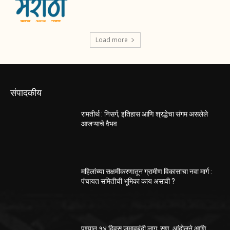
Load more
संपादकीय
रामतीर्थ : निसर्ग, इतिहास आणि श्रद्धेचा संगम असलेले
आजऱ्याचे वैभव
महिलांच्या सक्षमीकरणातून ग्रामीण विकासाचा नवा मार्ग :
पंचायत समितीची भूमिका काय असावी ?
पुण्यात १४ दिवस जमावबंदी लागू; सण, आंदोलने आणि