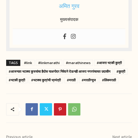
अमित गुरव
मुख्यसंपादक
TAGS
#link
#linkmarathi
#marathinews
#आजरा भटकी कुत्री
#आजऱ्यात भटक्या कुत्र्यांचा हैदोस याअगोदर निवेदने देऊनही आजरा नगरपंचायत उदासीन
#कुत्री
#भटकी कुत्री
#भटक्या कुत्रंची भ्रमंत्री
#मराठी
#मराठीन्यूज
#लिंकमराठी
Previous article
Next article