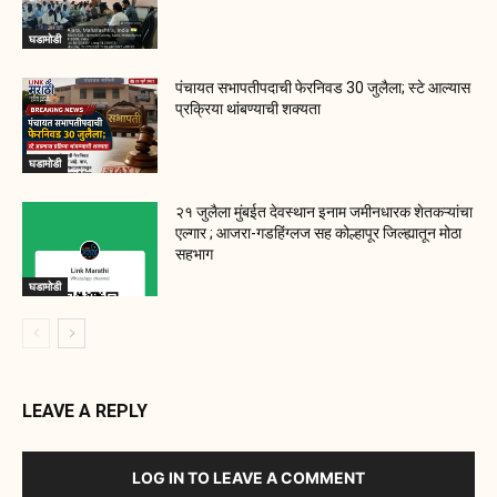
घडामोडी
पंचायत सभापतीपदाची फेरनिवड 30 जुलैला; स्टे आल्यास
प्रक्रिया थांबण्याची शक्यता
घडामोडी
२१ जुलैला मुंबईत देवस्थान इनाम जमीनधारक शेतकऱ्यांचा
एल्गार ; आजरा-गडहिंग्लज सह कोल्हापूर जिल्ह्यातून मोठा
सहभाग
घडामोडी
LEAVE A REPLY
LOG IN TO LEAVE A COMMENT