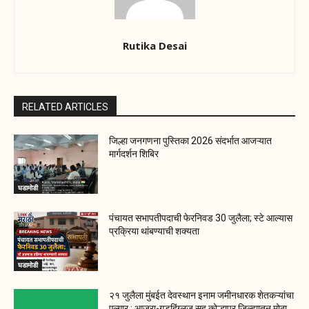
Rutika Desai
RELATED ARTICLES
जिल्हा जनगणना पुस्तिका 2026 संदर्भात आजऱ्यात
मार्गदर्शन शिबिर
घडामोडी
पंचायत सभापतीपदाची फेरनिवड 30 जुलैला; स्टे आल्यास
प्रक्रिया थांबण्याची शक्यता
घडामोडी
२१ जुलैला मुंबईत देवस्थान इनाम जमीनधारक शेतकऱ्यांचा
एल्गार ; आजरा-गडहिंग्लज सह कोल्हापूर जिल्ह्यातून मोठा