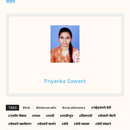
संदर्भ
Priyanka Sawant
TAGS
#link
#linkmarathi
#marathinews
#गाईड्समध्ये शेती
#ग्रामीण विकास
#मराठा
#मराठी
#मराठीन्यूज
#लिंकमराठी
#शेतकरी नोंदणी
#शेतकरी सक्षमीकरण
#शेतकरी समर्थन
#शेती
#शेती व्यवसाय
#शेती संसाधने