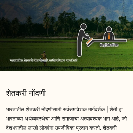
शेतकरी नोंदणी
भारतातील शेतकरी नोंदणीसाठी सर्वसमावेशक मार्गदर्शक | शेती हा
भारताच्या अर्थव्यवस्थेचा आणि समाजाचा अत्यावश्यक भाग आहे, जो
देशभरातील लाखो लोकांना उपजीविका प्रदान करतो. शेतकरी