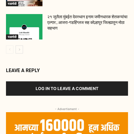
घडामोडी
२१ जुलैला मुंबईत देवस्थान इनाम जमीनधारक शेतकऱ्यांचा
एल्गार ; आजरा-गडहिंग्लज सह कोल्हापूर जिल्ह्यातून मोठा
सहभाग
घडामोडी
LEAVE A REPLY
LOG IN TO LEAVE A COMMENT
- Advertisment -