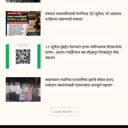
पंचायत सभापतीपदाची फेरनिवड 30 जुलैला; स्टे आल्यास
प्रक्रिया थांबण्याची शक्यता
२१ जुलैला मुंबईत देवस्थान इनाम जमीनधारक शेतकऱ्यांचा
एल्गार ; आजरा-गडहिंग्लज सह कोल्हापूर जिल्ह्यातून मोठा
सहभाग
साळगावात स्थानिक प्रजातींच्या वृक्षांचे मोफत वाटप;
पर्यावरण संवर्धनासाठी ग्रामस्थांचा उत्स्फूर्त सहभाग
Load more