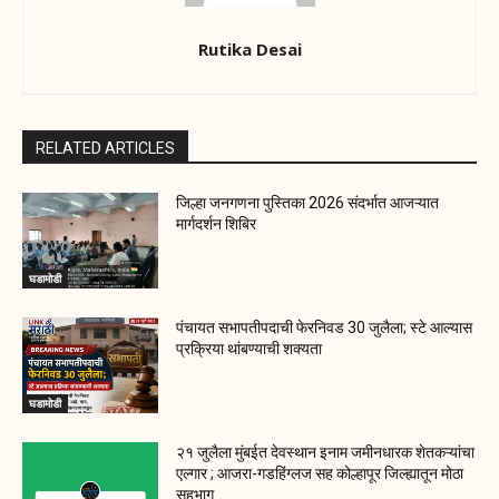
Rutika Desai
RELATED ARTICLES
जिल्हा जनगणना पुस्तिका 2026 संदर्भात आजऱ्यात
मार्गदर्शन शिबिर
घडामोडी
पंचायत सभापतीपदाची फेरनिवड 30 जुलैला; स्टे आल्यास
प्रक्रिया थांबण्याची शक्यता
घडामोडी
२१ जुलैला मुंबईत देवस्थान इनाम जमीनधारक शेतकऱ्यांचा
एल्गार ; आजरा-गडहिंग्लज सह कोल्हापूर जिल्ह्यातून मोठा
सहभाग