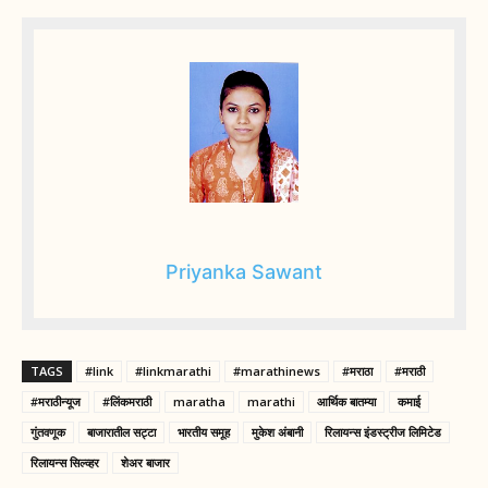
Priyanka Sawant
TAGS
#link
#linkmarathi
#marathinews
#मराठा
#मराठी
#मराठीन्यूज
#लिंकमराठी
maratha
marathi
आर्थिक बातम्या
कमाई
गुंतवणूक
बाजारातील सट्टा
भारतीय समूह
मुकेश अंबानी
रिलायन्स इंडस्ट्रीज लिमिटेड
रिलायन्स सिल्व्हर
शेअर बाजार