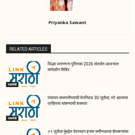
Priyanka Sawant
RELATED ARTICLES
जिल्हा जनगणना पुस्तिका 2026 संदर्भात आजऱ्यात
मार्गदर्शन शिबिर
घडामोडी
पंचायत सभापतीपदाची फेरनिवड 30 जुलैला; स्टे आल्यास
प्रक्रिया थांबण्याची शक्यता
घडामोडी
२१ जुलैला मुंबईत देवस्थान इनाम जमीनधारक शेतकऱ्यांचा