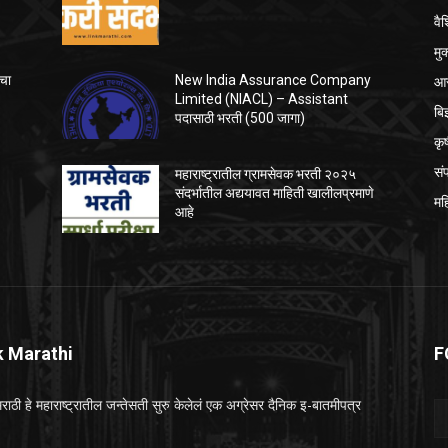
वैश
मु
आर
ाचा
New India Assurance Company
Limited (NIACL) – Assistant
बि
पदासाठी भरती (500 जागा)
कृ
सं
महाराष्ट्रातील ग्रामसेवक भरती २०२५
संदर्भातील अद्ययावत माहिती खालीलप्रमाणे
मह
आहे
k Marathi
F
राठी हे महाराष्ट्रातील जन्तेसती सुरु केलेलं एक अग्रेसर दैनिक इ-बातमीपत्र