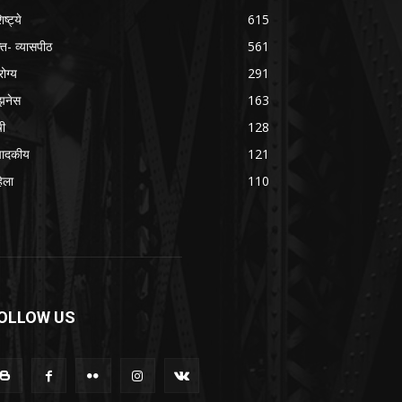
िष्ट्ये
615
क्त- व्यासपीठ
561
ोग्य
291
झनेस
163
षी
128
पादकीय
121
िला
110
OLLOW US