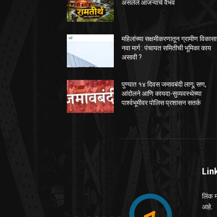
असलेले आजऱ्याचे वैभव
महिलांच्या सक्षमीकरणातून ग्रामीण विकास
नवा मार्ग : पंचायत समितीची भूमिका काय
असावी ?
पुण्यात १४ दिवस जमावबंदी लागू; सण,
आंदोलने आणि कायदा-सुव्यवस्थेच्या
पार्श्वभूमीवर पोलिस प्रशासन सतर्क
Lin
लिंक म
आहे.