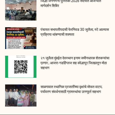
जिल्हा जनगणना पुस्तिका 2026 संदर्भात आजऱ्यात
मार्गदर्शन शिबिर
पंचायत सभापतीपदाची फेरनिवड 30 जुलैला; स्टे आल्यास
प्रक्रिया थांबण्याची शक्यता
२१ जुलैला मुंबईत देवस्थान इनाम जमीनधारक शेतकऱ्यांचा
एल्गार ; आजरा-गडहिंग्लज सह कोल्हापूर जिल्ह्यातून मोठा
सहभाग
साळगावात स्थानिक प्रजातींच्या वृक्षांचे मोफत वाटप;
पर्यावरण संवर्धनासाठी ग्रामस्थांचा उत्स्फूर्त सहभाग