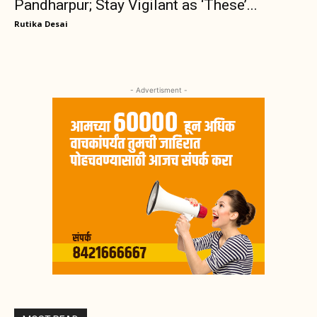
Pandharpur; Stay Vigilant as ‘These’...
Rutika Desai
- Advertisment -