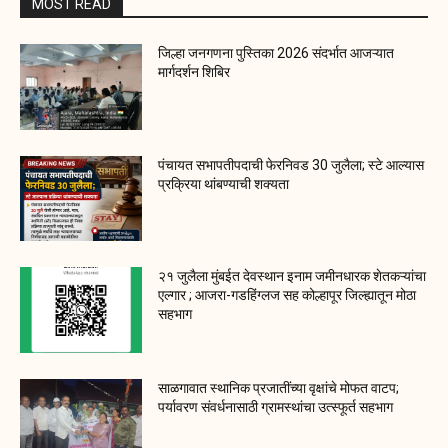
MOST READ
जिल्हा जनगणना पुस्तिका 2026 संदर्भात आजऱ्यात
मार्गदर्शन शिबिर
पंचायत सभापतीपदाची फेरनिवड 30 जुलैला; स्टे आल्यास
प्रक्रिया थांबण्याची शक्यता
२१ जुलैला मुंबईत देवस्थान इनाम जमीनधारक शेतकऱ्यांचा
एल्गार ; आजरा-गडहिंग्लज सह कोल्हापूर जिल्ह्यातून मोठा
सहभाग
साळगावात स्थानिक प्रजातींच्या वृक्षांचे मोफत वाटप;
पर्यावरण संवर्धनासाठी ग्रामस्थांचा उत्स्फूर्त सहभाग