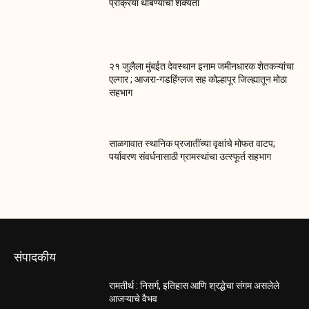
प्रक्रिया थांबण्याची शक्यता
२१ जुलैला मुंबईत देवस्थान इनाम जमीनधारक शेतकऱ्यांचा
एल्गार ; आजरा-गडहिंग्लज सह कोल्हापूर जिल्ह्यातून मोठा
सहभाग
साळगावात स्थानिक प्रजातींच्या वृक्षांचे मोफत वाटप;
पर्यावरण संवर्धनासाठी ग्रामस्थांचा उत्स्फूर्त सहभाग
संपादकीय
रामतीर्थ : निसर्ग, इतिहास आणि श्रद्धेचा संगम असलेले
आजऱ्याचे वैभव