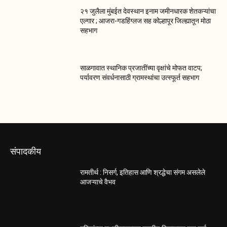
२१ जुलैला मुंबईत देवस्थान इनाम जमीनधारक शेतकऱ्यांचा
एल्गार ; आजरा-गडहिंग्लज सह कोल्हापूर जिल्ह्यातून मोठा
सहभाग
साळगावात स्थानिक प्रजातींच्या वृक्षांचे मोफत वाटप;
पर्यावरण संवर्धनासाठी ग्रामस्थांचा उत्स्फूर्त सहभाग
संपादकीय
रामतीर्थ : निसर्ग, इतिहास आणि श्रद्धेचा संगम असलेले
आजऱ्याचे वैभव