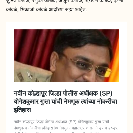
सुमित कांबळे, रेणुका कांबळे, अर्जुन कांबळे, श्रावण कांबळे, कृष्णा
कांबळे, भिकाजी कांबळे आदींच्या सह्या आहेत.