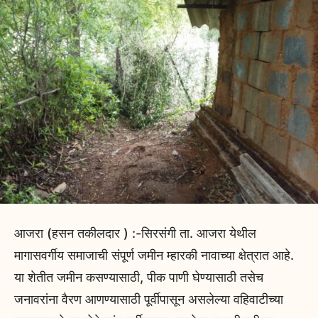
आजरा (हसन तकीलदार ) :-सिरसंगी ता. आजरा येथील
मागासवर्गीय समाजाची संपूर्ण जमीन म्हारकी नावाच्या क्षेत्रात आहे.
या शेतीत जमीन कसण्यासाठी, पीक पाणी घेण्यासाठी तसेच
जनावरांना वैरण आणण्यासाठी पूर्वीपासून असलेल्या वहिवाटीच्या