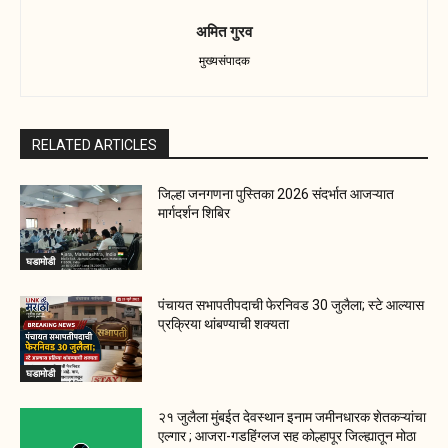
अमित गुरव
मुख्यसंपादक
RELATED ARTICLES
जिल्हा जनगणना पुस्तिका 2026 संदर्भात आजऱ्यात
मार्गदर्शन शिबिर
घडामोडी
पंचायत सभापतीपदाची फेरनिवड 30 जुलैला; स्टे आल्यास
प्रक्रिया थांबण्याची शक्यता
घडामोडी
२१ जुलैला मुंबईत देवस्थान इनाम जमीनधारक शेतकऱ्यांचा
एल्गार ; आजरा-गडहिंग्लज सह कोल्हापूर जिल्ह्यातून मोठा