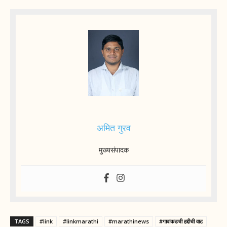
अमित गुरव
मुख्यसंपादक
TAGS
#link
#linkmarathi
#marathinews
#गावाकडची हद्दीची वाट