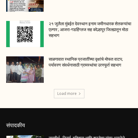
२१ जुलैला मुंबईत देवस्थान इनाम जमीनधारक शेतकऱ्यांचा
एल्गार ; आजरा-गडहिंग्लज सह कोल्हापूर जिल्ह्यातून मोठा
सहभाग
साळगावात स्थानिक प्रजातींच्या वृक्षांचे मोफत वाटप;
पर्यावरण संवर्धनासाठी ग्रामस्थांचा उत्स्फूर्त सहभाग
Load more
संपादकीय
रामतीर्थ : निसर्ग, इतिहास आणि श्रद्धेचा संगम असलेले