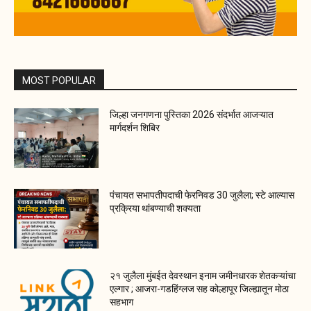
MOST POPULAR
जिल्हा जनगणना पुस्तिका 2026 संदर्भात आजऱ्यात
मार्गदर्शन शिबिर
पंचायत सभापतीपदाची फेरनिवड 30 जुलैला; स्टे आल्यास
प्रक्रिया थांबण्याची शक्यता
२१ जुलैला मुंबईत देवस्थान इनाम जमीनधारक शेतकऱ्यांचा
एल्गार ; आजरा-गडहिंग्लज सह कोल्हापूर जिल्ह्यातून मोठा
सहभाग