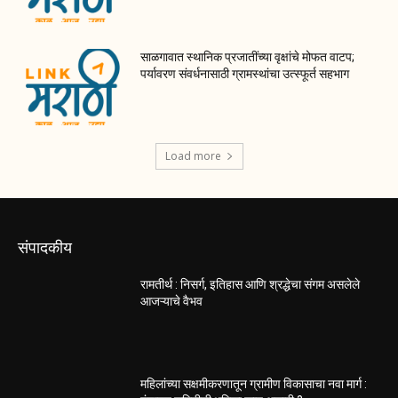
साळगावात स्थानिक प्रजातींच्या वृक्षांचे मोफत वाटप;
पर्यावरण संवर्धनासाठी ग्रामस्थांचा उत्स्फूर्त सहभाग
Load more
संपादकीय
रामतीर्थ : निसर्ग, इतिहास आणि श्रद्धेचा संगम असलेले
आजऱ्याचे वैभव
महिलांच्या सक्षमीकरणातून ग्रामीण विकासाचा नवा मार्ग :