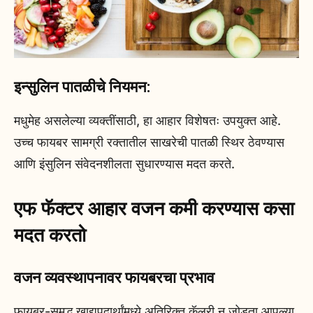
इन्सुलिन पातळीचे नियमन:
मधुमेह असलेल्या व्यक्तींसाठी, हा आहार विशेषतः उपयुक्त आहे.
उच्च फायबर सामग्री रक्तातील साखरेची पातळी स्थिर ठेवण्यास
आणि इंसुलिन संवेदनशीलता सुधारण्यास मदत करते.
एफ फॅक्टर आहार वजन कमी करण्यास कसा
मदत करतो
वजन व्यवस्थापनावर फायबरचा प्रभाव
फायबर-समृद्ध खाद्यपदार्थांमध्ये अतिरिक्त कॅलरी न जोडता आपल्या