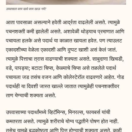
उपवासाला काय खावे काय खाऊ नये?
आता पावसाळा असल्याने हवेती आर्द्रता वाढलेली असते. त्यामुळे
पचनशक्ती कमी झालेली असते. अशावेळी थोड्याच प्रमाणात आणि
पचायला हलके असे पदार्थ या काळात खायला हवेत. पण त्याउलट
एकादशीच्या वेळेला एकादशी आणि दुप्पट खाशी असं केलं जातं.
त्यामुळे पित्ताचा त्रास वाढण्याची शक्यता असते. साबुदाणा खिचडी,
वडे, पापड्या; बटाटा चिप्स, केळ्याचे चिप्स असे तळलेले पदार्थ
पचायला जड तसंच वजन आणि कोलेस्टेरॉल वाढवणारे आहेत. गोड
पदार्थही या दिवशी जास्त खाल्ले जातात त्यामुळेही पचनशक्तीवर
ताण येण्याची शक्यता असते.
उपवासाच्या पदार्थांमध्ये व्हिटॅमिन्स, मिनरल्स, फायबर्स यांची
कमतरता असते. त्यामुळे शरीराचे योग्य पद्धतीने पोषण होत नाही.
तसेच यामुळे बद्धकोष्ठता आणि पित्त होण्याची शक्यता असते. काही