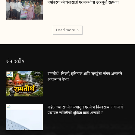
पर्यावरण संवर्धनासाठी ग्रामस्थांचा उत्स्फूर्त सहभाग
Load more
संपादकीय
रामतीर्थ : निसर्ग, इतिहास आणि श्रद्धेचा संगम असलेले
आजऱ्याचे वैभव
महिलांच्या सक्षमीकरणातून ग्रामीण विकासाचा नवा मार्ग :
पंचायत समितीची भूमिका काय असावी ?