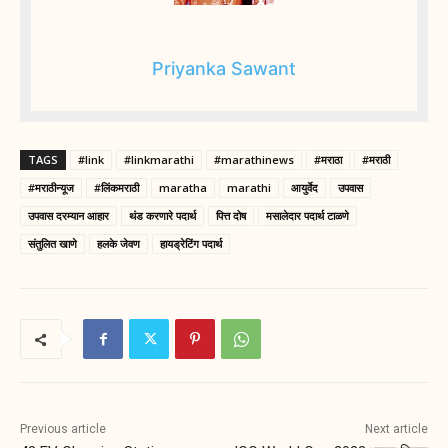
Priyanka Sawant
TAGS
#link
#linkmarathi
#marathinews
#मराठा
#मराठी
#मराठीन्यूज
#लिंकमराठी
maratha
marathi
आयुर्वेद
उपवास
उपवास दरम्यान आहार
थंड करणारे पदार्थ
पित्त दोष
मसालेदार पदार्थ टाळणे
संतुलित खाणे
हलके जेवण
हायड्रेटिंग पदार्थ
Previous article
Next article