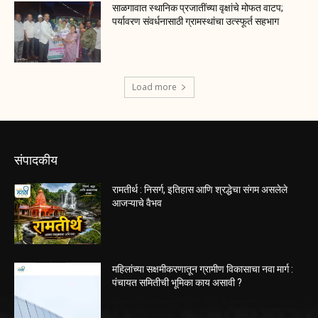
साळगावात स्थानिक प्रजातींच्या वृक्षांचे मोफत वाटप;
पर्यावरण संवर्धनासाठी ग्रामस्थांचा उत्स्फूर्त सहभाग
Load more
संपादकीय
रामतीर्थ : निसर्ग, इतिहास आणि श्रद्धेचा संगम असलेले
आजऱ्याचे वैभव
महिलांच्या सक्षमीकरणातून ग्रामीण विकासाचा नवा मार्ग :
पंचायत समितीची भूमिका काय असावी ?