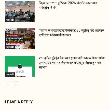
जिल्हा जनगणना पुस्तिका 2026 संदर्भात आजऱ्यात
मार्गदर्शन शिबिर
घडामोडी
पंचायत सभापतीपदाची फेरनिवड 30 जुलैला; स्टे आल्यास
प्रक्रिया थांबण्याची शक्यता
घडामोडी
२१ जुलैला मुंबईत देवस्थान इनाम जमीनधारक शेतकऱ्यांचा
एल्गार ; आजरा-गडहिंग्लज सह कोल्हापूर जिल्ह्यातून मोठा
सहभाग
घडामोडी
LEAVE A REPLY