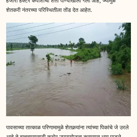
हजारो हेक्टर कपाशीची शेती पाण्याखाली गेली आहे, ज्यामुळे
शेतकरी नंतरच्या परिस्थितीला तोंड देत आहेत.
पावसाच्या तात्काळ परिणामामुळे शेतकर्‍यांना त्यांच्या पिकांचे जे उरले
आहे ते वाचवण्यासाठी कठोर उपाययोजना करण्यास भाग पाडले