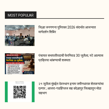
MOST POPULAR
जिल्हा जनगणना पुस्तिका 2026 संदर्भात आजऱ्यात
मार्गदर्शन शिबिर
पंचायत सभापतीपदाची फेरनिवड 30 जुलैला; स्टे आल्यास
प्रक्रिया थांबण्याची शक्यता
२१ जुलैला मुंबईत देवस्थान इनाम जमीनधारक शेतकऱ्यांचा
एल्गार ; आजरा-गडहिंग्लज सह कोल्हापूर जिल्ह्यातून मोठा
सहभाग