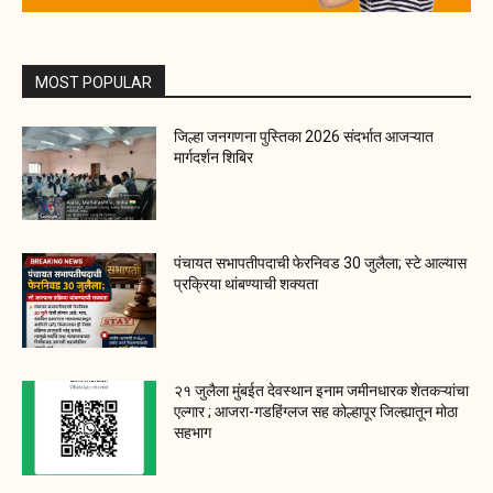
MOST POPULAR
जिल्हा जनगणना पुस्तिका 2026 संदर्भात आजऱ्यात
मार्गदर्शन शिबिर
पंचायत सभापतीपदाची फेरनिवड 30 जुलैला; स्टे आल्यास
प्रक्रिया थांबण्याची शक्यता
२१ जुलैला मुंबईत देवस्थान इनाम जमीनधारक शेतकऱ्यांचा
एल्गार ; आजरा-गडहिंग्लज सह कोल्हापूर जिल्ह्यातून मोठा
सहभाग