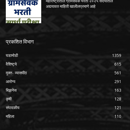
महाराष्ट्रातील ग्रामसेवक भरती २०२५ संदर्भातील
अद्ययावत माहिती खालीलप्रमाणे आहे
प्रकशित विभाग
घडामोडी
1359
वैशिष्ट्ये
615
मुक्त- व्यासपीठ
561
आरोग्य
291
बिझनेस
163
कृषी
128
संपादकीय
121
महिला
110