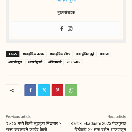
मुख्यसंपादक
TAGS
#आयुर्वेदिक उपचार
#आयुर्वेदिक औषध
#आयुर्वेदिक बुद्धी
#मराठा
#मराठीन्यूज
#मराठीमुलगी
#लिंकमराठी
marathi
Previous article
Next article
२०२४ मध्ये किती सुट्ट्या मिळणार ?
Kartiki Ekadashi 2023:पंढरपुरात
राज्य सरकारने जाहीर केली
विठोबाचे २४ तास दर्शन आजपासून