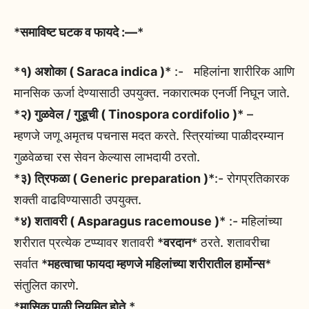
*
समाविष्ट घटक व फायदे :—
*
*
१) अशोका ( Saraca indica )
* :- महिलांना शारीरिक आणि
मानसिक ऊर्जा देण्यासाठी उपयुक्त. नकारात्मक एनर्जी निघून जाते.
*
२) गुळवेल / गुडूची ( Tinospora cordifolio )
* –
म्हणजे जणू अमृतच पचनास मदत करते. स्त्रियांच्या पाळीदरम्यान
गुळवेळचा रस सेवन केल्यास लाभदायी ठरतो.
*
३) त्रिफळा ( Generic preparation )
*:- रोगप्रतिकारक
शक्ती वाढविण्यासाठी उपयुक्त.
*
४) शतावरी ( Asparagus racemouse )
* :- महिलांच्या
शरीरात प्रत्येक टप्प्यावर शतावरी *
वरदान
* ठरते. शतावरीचा
सर्वात *
महत्वाचा फायदा म्हणजे महिलांच्या शरीरातील हार्मोन्स
*
संतुलित कारणे.
*
मासिक पाळी नियमित होते.
*