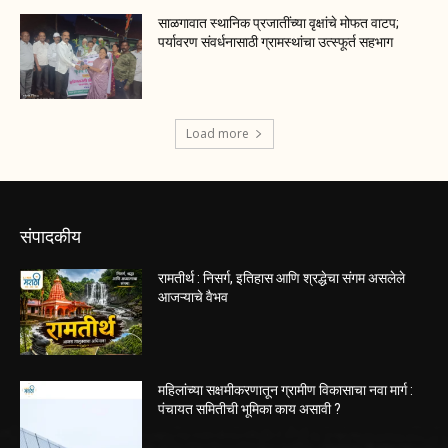
साळगावात स्थानिक प्रजातींच्या वृक्षांचे मोफत वाटप;
पर्यावरण संवर्धनासाठी ग्रामस्थांचा उत्स्फूर्त सहभाग
Load more
संपादकीय
रामतीर्थ : निसर्ग, इतिहास आणि श्रद्धेचा संगम असलेले
आजऱ्याचे वैभव
महिलांच्या सक्षमीकरणातून ग्रामीण विकासाचा नवा मार्ग :
पंचायत समितीची भूमिका काय असावी ?