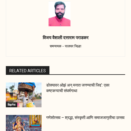
विजय वैशाली दत्ताराम पराडकर
समन्वयक - पालघर जिल्हा
RELATED ARTICLES
डोक्यावर ओझं अन् मनात जगण्याची जिद्द’: एका
कष्टकऱ्याची संघर्षगाथा
बिझनेस
गणेशोत्सव – श्रद्धा, संस्कृती आणि समाजजागृतीचा उत्सव