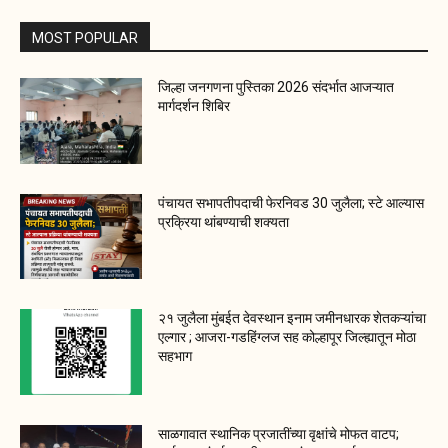
MOST POPULAR
जिल्हा जनगणना पुस्तिका 2026 संदर्भात आजऱ्यात
मार्गदर्शन शिबिर
पंचायत सभापतीपदाची फेरनिवड 30 जुलैला; स्टे आल्यास
प्रक्रिया थांबण्याची शक्यता
२१ जुलैला मुंबईत देवस्थान इनाम जमीनधारक शेतकऱ्यांचा
एल्गार ; आजरा-गडहिंग्लज सह कोल्हापूर जिल्ह्यातून मोठा
सहभाग
साळगावात स्थानिक प्रजातींच्या वृक्षांचे मोफत वाटप;