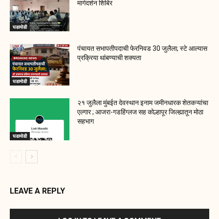
मार्गदर्शन शिबिर
घडामोडी
पंचायत सभापतीपदाची फेरनिवड 30 जुलैला; स्टे आल्यास
प्रक्रिया थांबण्याची शक्यता
घडामोडी
२१ जुलैला मुंबईत देवस्थान इनाम जमीनधारक शेतकऱ्यांचा
एल्गार ; आजरा-गडहिंग्लज सह कोल्हापूर जिल्ह्यातून मोठा
सहभाग
घडामोडी
LEAVE A REPLY