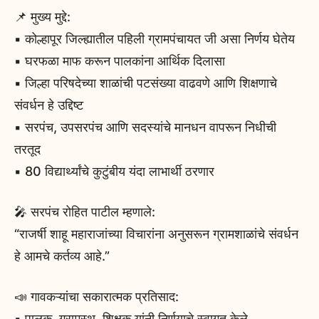
📌 मुख्य मुद्दे:
▪️ कोल्हापूर जिल्ह्यातील पहिली ग्रामपंचायत जी असा निर्णय घेतेय
▪️ घरफळा माफ करून पालकांना आर्थिक दिलासा
▪️ जिल्हा परिषदेच्या शाळांची पटसंख्या वाढवणे आणि शिक्षणाचे
संवर्धन हे उद्दिष्ट
▪️ सरपंच, उपसरपंच आणि सदस्यांचे मानधन वापरून निधीची
तरतूद
▪️ 80 विद्यार्थ्यांचे कुटुंबीय यंदा लाभार्थी ठरणार
🎤 सरपंच रोहित पाटील म्हणाले:
“राजर्षी शाहू महाराजांच्या विचारांना अनुसरून ग्रामशाळांचे संवर्धन
हे आमचे कर्तव्य आहे.”
📣 गावकऱ्यांचा सकारात्मक प्रतिसाद:
▪️ पालक, ग्रामस्थ, शिक्षक यांनी निर्णयाचे स्वागत केले