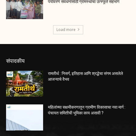
पर्यावरण संवर्धनासाठी ग्रामस्थांचा उत्स्फूर्त सहभाग
Load more
संपादकीय
रामतीर्थ : निसर्ग, इतिहास आणि श्रद्धेचा संगम असलेले
आजऱ्याचे वैभव
महिलांच्या सक्षमीकरणातून ग्रामीण विकासाचा नवा मार्ग :
पंचायत समितीची भूमिका काय असावी ?