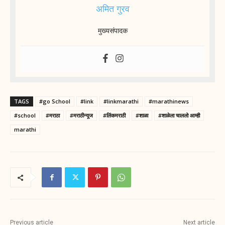
अमित गुरव
मुख्यसंपादक
TAGS
#go School
#link
#linkmarathi
#marathinews
#school
#मराठा
#मराठीन्यूज
#लिंकमराठी
#शाळा
#शाळेला चाललो आम्ही
marathi
Previous article
Next article