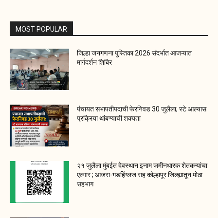
MOST POPULAR
जिल्हा जनगणना पुस्तिका 2026 संदर्भात आजऱ्यात
मार्गदर्शन शिबिर
पंचायत सभापतीपदाची फेरनिवड 30 जुलैला; स्टे आल्यास
प्रक्रिया थांबण्याची शक्यता
२१ जुलैला मुंबईत देवस्थान इनाम जमीनधारक शेतकऱ्यांचा
एल्गार ; आजरा-गडहिंग्लज सह कोल्हापूर जिल्ह्यातून मोठा
सहभाग