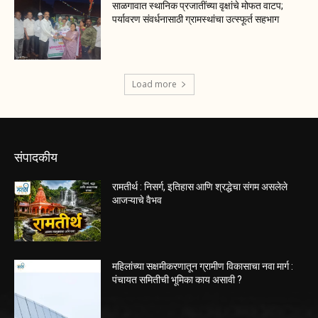
साळगावात स्थानिक प्रजातींच्या वृक्षांचे मोफत वाटप;
पर्यावरण संवर्धनासाठी ग्रामस्थांचा उत्स्फूर्त सहभाग
Load more
संपादकीय
रामतीर्थ : निसर्ग, इतिहास आणि श्रद्धेचा संगम असलेले
आजऱ्याचे वैभव
महिलांच्या सक्षमीकरणातून ग्रामीण विकासाचा नवा मार्ग :
पंचायत समितीची भूमिका काय असावी ?