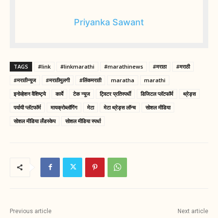
Priyanka Sawant
TAGS
#link
#linkmarathi
#marathinews
#मराठा
#मराठी
#मराठीन्यूज
#मराठीमुलगी
#लिंकमराठी
maratha
marathi
इनोव्हेशन वैशिष्ट्ये
कार्ये
टेक न्यूज
ट्विटर प्रतिस्पर्धी
डिजिटल प्लॅटफॉर्म
थ्रेड्स
पर्यायी प्लॅटफॉर्म
मायक्रोब्लॉगिंग
मेटा
मेटा थ्रेड्स लॉन्च
सोशल मीडिया
सोशल मीडिया लँडस्केप
सोशल मीडिया स्पर्धा
Previous article
Next article