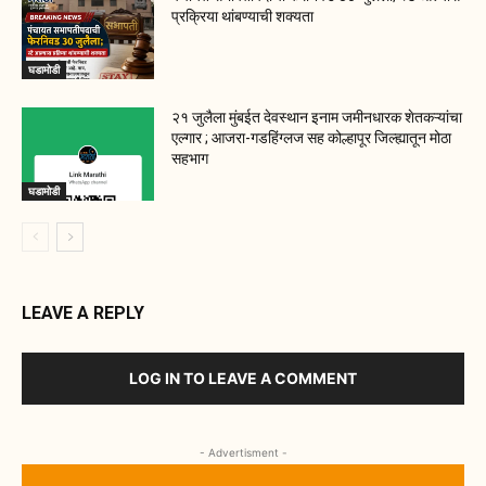
प्रक्रिया थांबण्याची शक्यता
घडामोडी
२१ जुलैला मुंबईत देवस्थान इनाम जमीनधारक शेतकऱ्यांचा
एल्गार ; आजरा-गडहिंग्लज सह कोल्हापूर जिल्ह्यातून मोठा
सहभाग
घडामोडी
LEAVE A REPLY
LOG IN TO LEAVE A COMMENT
- Advertisment -