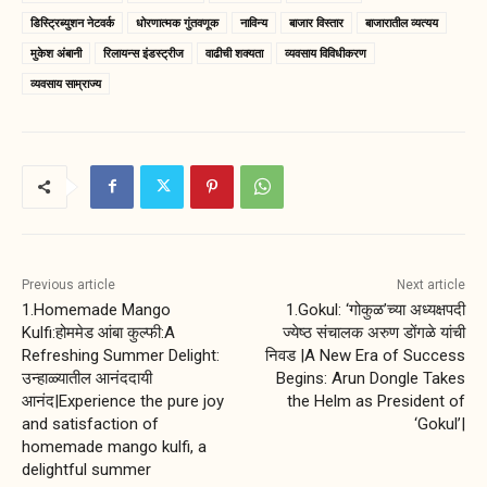
डिस्ट्रिब्युशन नेटवर्क
धोरणात्मक गुंतवणूक
नाविन्य
बाजार विस्तार
बाजारातील व्यत्यय
मुकेश अंबानी
रिलायन्स इंडस्ट्रीज
वाढीची शक्यता
व्यवसाय विविधीकरण
व्यवसाय साम्राज्य
Previous article
Next article
1.Homemade Mango
1.Gokul: ‘गोकुळ’च्या अध्यक्षपदी
Kulfi:होममेड आंबा कुल्फी:A
ज्येष्ठ संचालक अरुण डोंगळे यांची
Refreshing Summer Delight:
निवड |A New Era of Success
उन्हाळ्यातील आनंददायी
Begins: Arun Dongle Takes
आनंद|Experience the pure joy
the Helm as President of
and satisfaction of
‘Gokul’|
homemade mango kulfi, a
delightful summer