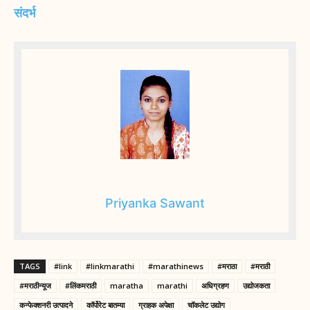
संदर्भ
Priyanka Sawant
TAGS
#link
#linkmarathi
#marathinews
#मराठा
#मराठी
#मराठीन्यूज
#लिंकमराठी
maratha
marathi
अधिग्रहण
उद्योजकता
कन्फेक्शनरी उत्पादने
कॉर्पोरेट बातम्या
ग्राहक अपेक्षा
चॉकलेट उद्योग