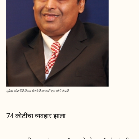
मुकेश अंबानींनी विकत घेतलेली आणखी एक मोठी कंपनी
74 कोटींचा व्यवहार झाला