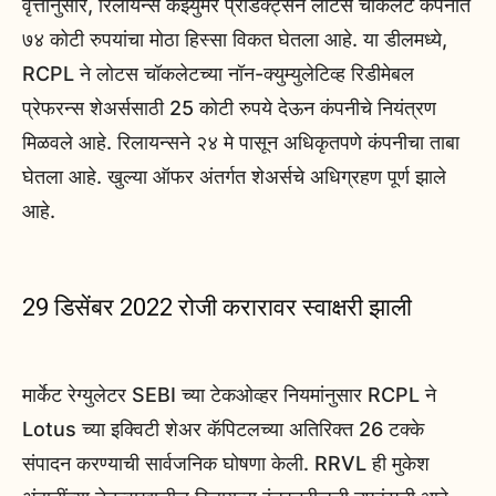
वृत्तानुसार, रिलायन्स कंझ्युमर प्रॉडक्ट्सने लोटस चॉकलेट कंपनीत
७४ कोटी रुपयांचा मोठा हिस्सा विकत घेतला आहे. या डीलमध्ये,
RCPL ने लोटस चॉकलेटच्या नॉन-क्युम्युलेटिव्ह रिडीमेबल
प्रेफरन्स शेअर्ससाठी 25 कोटी रुपये देऊन कंपनीचे नियंत्रण
मिळवले आहे. रिलायन्सने २४ मे पासून अधिकृतपणे कंपनीचा ताबा
घेतला आहे. खुल्या ऑफर अंतर्गत शेअर्सचे अधिग्रहण पूर्ण झाले
आहे.
29 डिसेंबर 2022 रोजी करारावर स्वाक्षरी झाली
मार्केट रेग्युलेटर SEBI च्या टेकओव्हर नियमांनुसार RCPL ने
Lotus च्या इक्विटी शेअर कॅपिटलच्या अतिरिक्त 26 टक्के
संपादन करण्याची सार्वजनिक घोषणा केली. RRVL ही मुकेश