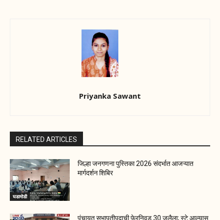
Priyanka Sawant
RELATED ARTICLES
जिल्हा जनगणना पुस्तिका 2026 संदर्भात आजऱ्यात
मार्गदर्शन शिबिर
घडामोडी
पंचायत सभापतीपदाची फेरनिवड 30 जुलैला; स्टे आल्यास