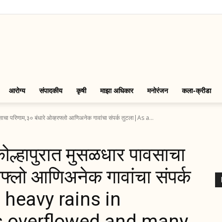
LinkMarathi
आरोग्य
संपादकीय
कृषी
माझा अधिकार
मनोरंजन
कला-क्रीडा
 परिणाम,३० बंधारे ओव्हरफ्लो आणिअनेक गावांचा संपर्क तुटला|As a...
्हापुरात मुसळधार पावसाचा
रफ्लो आणिअनेक गावांचा संपर्क
f heavy rains in
s overflowed and many