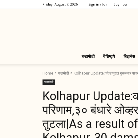
Friday, August 7, 2026
Sign in / Join
Buy now!
घडामोडी
वैशिष्ट्ये
बिझनेस
Home
घडामोडी
Kolhapur Update:कोल्हापुरात मुसळधार पावसाचा
घडामोडी
Kolhapur Update:कोल
परिणाम,३० बंधारे ओव्ह
तुटला|As a result o
Kolhapur, 30 dam