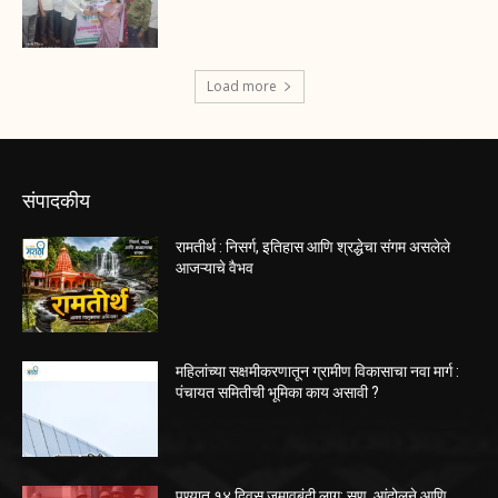
Load more
संपादकीय
रामतीर्थ : निसर्ग, इतिहास आणि श्रद्धेचा संगम असलेले
आजऱ्याचे वैभव
महिलांच्या सक्षमीकरणातून ग्रामीण विकासाचा नवा मार्ग :
पंचायत समितीची भूमिका काय असावी ?
पुण्यात १४ दिवस जमावबंदी लागू; सण, आंदोलने आणि