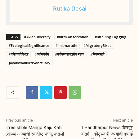
Rutika Desai
TAGS
#AvianDiversity
#BirdConservation
#BirdRingTagging
#EcologicalSignificance
#linkmarathi
#MigratoryBirds
#एव्हियनविविधता
#पक्षीसंवर्धन
#पर्यावरणशास्त्रीय महत्त्व
#लिंकमराठी
JayakwadiBirdSanctuary
Previous article
Next article
Irresistible Mango Kaju Katli
1.Pandharpur News:पंढरपूर
:ताज्या आंब्याची स्वादीष्ट काजू कतली
बातमी : कोट्यवधी रुपयांची कमाई