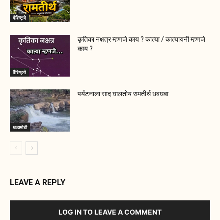
वैशिष्ट्ये
कृतिका नक्षत्र म्हणजे काय ? कात्या / कात्यायनी म्हणजे
काय ?
वैशिष्ट्ये
पर्यटनाला साद घालतोय रामतीर्थ धबधबा
घडामोडी
LEAVE A REPLY
LOG IN TO LEAVE A COMMENT