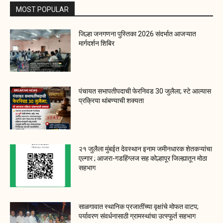
MOST POPULAR
जिल्हा जनगणना पुस्तिका 2026 संदर्भात आजऱ्यात
मार्गदर्शन शिबिर
पंचायत सभापतीपदाची फेरनिवड 30 जुलैला; स्टे आल्यास
प्रक्रिया थांबण्याची शक्यता
२१ जुलैला मुंबईत देवस्थान इनाम जमीनधारक शेतकऱ्यांचा
एल्गार ; आजरा-गडहिंग्लज सह कोल्हापूर जिल्ह्यातून मोठा
सहभाग
साळगावात स्थानिक प्रजातींच्या वृक्षांचे मोफत वाटप;
पर्यावरण संवर्धनासाठी ग्रामस्थांचा उत्स्फूर्त सहभाग