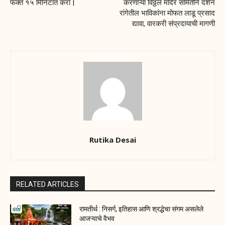
फक्त १५ मिनिटात करा |
करणाऱ्या विठ्ठल मंदिर समितीने दर्शन
रांगेतील भाविकांना मोफत लाडू प्रसाद
द्यावा, वारकरी संप्रदायाची मागणी
Rutika Desai
RELATED ARTICLES
रामतीर्थ : निसर्ग, इतिहास आणि श्रद्धेचा संगम असलेले
आजऱ्याचे वैभव