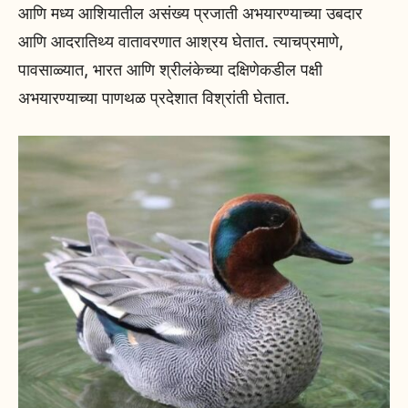
आणि मध्य आशियातील असंख्य प्रजाती अभयारण्याच्या उबदार
आणि आदरातिथ्य वातावरणात आश्रय घेतात. त्याचप्रमाणे,
पावसाळ्यात, भारत आणि श्रीलंकेच्या दक्षिणेकडील पक्षी
अभयारण्याच्या पाणथळ प्रदेशात विश्रांती घेतात.