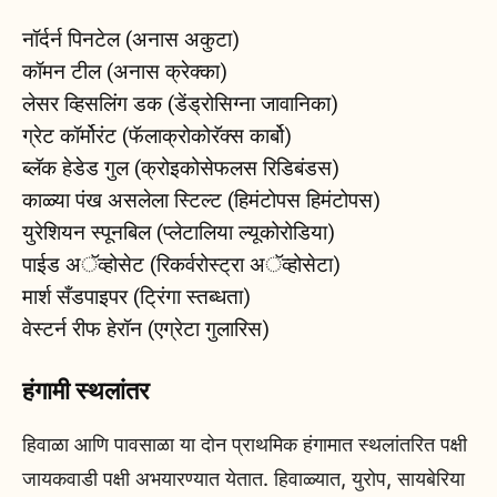
नॉर्दर्न पिनटेल (अनास अकुटा)
कॉमन टील (अनास क्रेक्का)
लेसर व्हिसलिंग डक (डेंड्रोसिग्ना जावानिका)
ग्रेट कॉर्मोरंट (फॅलाक्रोकोरॅक्स कार्बो)
ब्लॅक हेडेड गुल (क्रोइकोसेफलस रिडिबंडस)
काळ्या पंख असलेला स्टिल्ट (हिमंटोपस हिमंटोपस)
युरेशियन स्पूनबिल (प्लेटालिया ल्यूकोरोडिया)
पाईड अॅव्होसेट (रिकर्वरोस्ट्रा अॅव्होसेटा)
मार्श सँडपाइपर (ट्रिंगा स्तब्धता)
वेस्टर्न रीफ हेरॉन (एग्रेटा गुलारिस)
हंगामी स्थलांतर
हिवाळा आणि पावसाळा या दोन प्राथमिक हंगामात स्थलांतरित पक्षी
जायकवाडी पक्षी अभयारण्यात येतात. हिवाळ्यात, युरोप, सायबेरिया