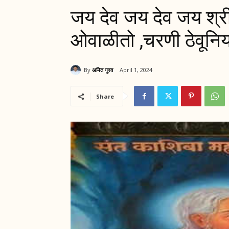
जय देव जय देव जय श्र
ओवाळीतो ,चरणी ठेवूनिय
By
अमित गुरव
April 1, 2024
Share