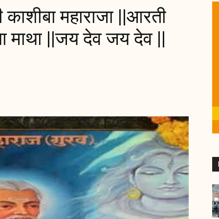
ी काशीबा महाराजा ||आरती
ा माथा ||जय देव जय देव ||