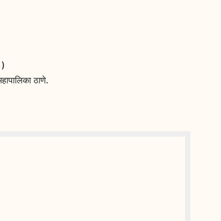
 )
हापालिका ठाणे.