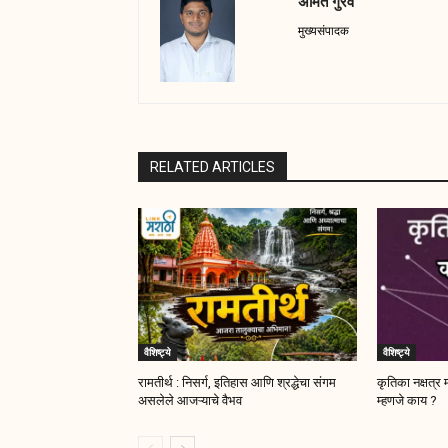
अमित गुरव
मुख्यसंपादक
RELATED ARTICLES
वैशिष्ट्ये
वैशिष्ट्ये
रामतीर्थ : निसर्ग, इतिहास आणि श्रद्धेचा संगम
कृतिका नक्षत्र 
असलेले आजऱ्याचे वैभव
म्हणजे काय ?