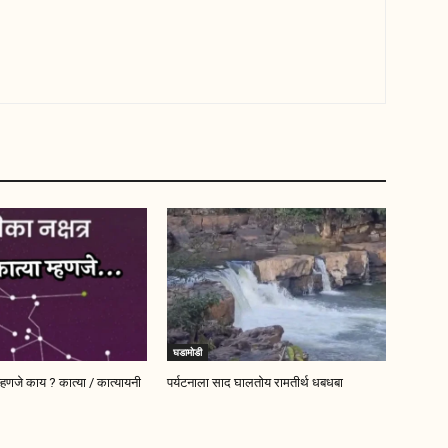
घडामोडी
म्हणजे काय ? कात्या / कात्यायनी
पर्यटनाला साद घालतोय रामतीर्थ धबधबा