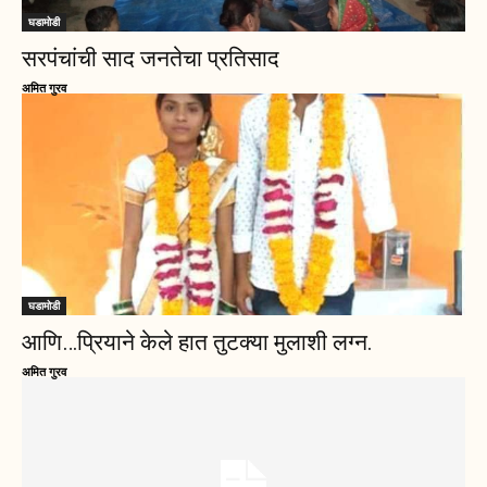
घडामोडी
सरपंचांची साद जनतेचा प्रतिसाद
अमित गुरव
घडामोडी
आणि…प्रियाने केले हात तुटक्या मुलाशी लग्न.
अमित गुरव