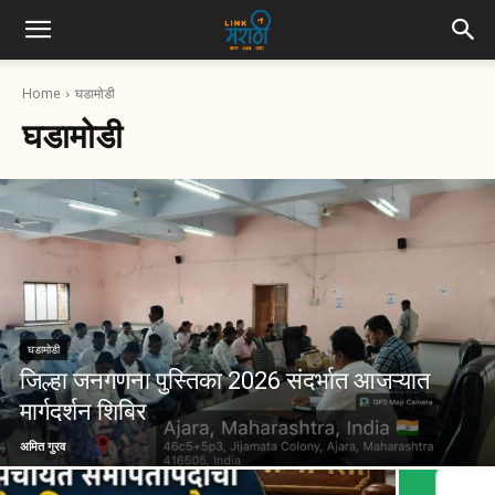
Home
घडामोडी
घडामोडी
घडामोडी
जिल्हा जनगणना पुस्तिका 2026 संदर्भात आजऱ्यात
मार्गदर्शन शिबिर
अमित गुरव