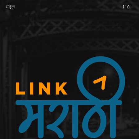
महिला
110