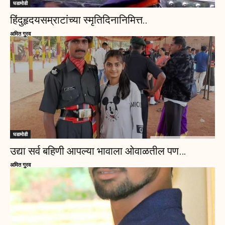
घडामोडी
हिंदुहृदयसम्राटांच्या स्मृतिदिनानिमित्त..
अमित गुरव
घडामोडी
उद्या सर्व बहिणी आपल्या भावाला ओवाळतील पण…
अमित गुरव