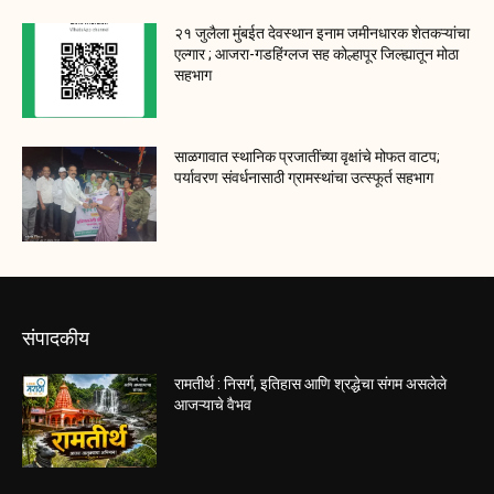
२१ जुलैला मुंबईत देवस्थान इनाम जमीनधारक शेतकऱ्यांचा
एल्गार ; आजरा-गडहिंग्लज सह कोल्हापूर जिल्ह्यातून मोठा
सहभाग
साळगावात स्थानिक प्रजातींच्या वृक्षांचे मोफत वाटप;
पर्यावरण संवर्धनासाठी ग्रामस्थांचा उत्स्फूर्त सहभाग
संपादकीय
रामतीर्थ : निसर्ग, इतिहास आणि श्रद्धेचा संगम असलेले
आजऱ्याचे वैभव