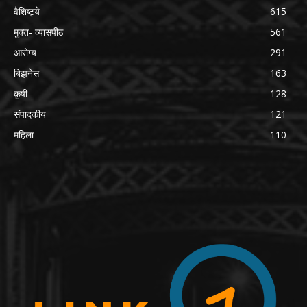
वैशिष्ट्ये
615
मुक्त- व्यासपीठ
561
आरोग्य
291
बिझनेस
163
कृषी
128
संपादकीय
121
महिला
110