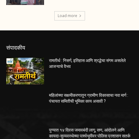
Load more
संपादकीय
रामतीर्थ : निसर्ग, इतिहास आणि श्रद्धेचा संगम असलेले
आजऱ्याचे वैभव
महिलांच्या सक्षमीकरणातून ग्रामीण विकासाचा नवा मार्ग :
पंचायत समितीची भूमिका काय असावी ?
पुण्यात १४ दिवस जमावबंदी लागू; सण, आंदोलने आणि
कायदा-सुव्यवस्थेच्या पार्श्वभूमीवर पोलिस प्रशासन सतर्क