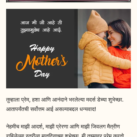
तुम्हाला प्रेम, हशा आणि आनंदाने भरलेल्या मदर्स डेच्या शुभेच्छा.
आतापर्यंतची सर्वोत्तम आई असल्याबद्दल धन्यवाद!
नेहमीच माझी आदर्श, माझी प्रेरणा आणि माझी जिवलग मैत्रीण
राहिलेल्या स्त्रीला मातृदिनाच्या शुभेच्छा. मी तुझ्यावर प्रेम करतो,