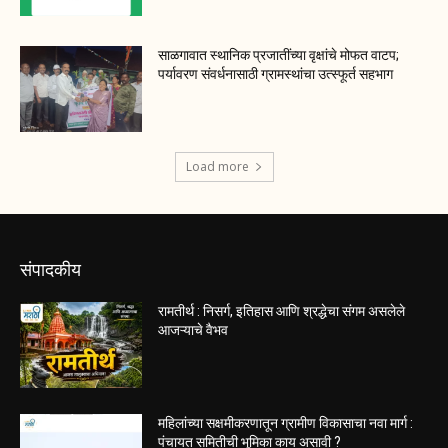
साळगावात स्थानिक प्रजातींच्या वृक्षांचे मोफत वाटप;
पर्यावरण संवर्धनासाठी ग्रामस्थांचा उत्स्फूर्त सहभाग
Load more
संपादकीय
रामतीर्थ : निसर्ग, इतिहास आणि श्रद्धेचा संगम असलेले
आजऱ्याचे वैभव
महिलांच्या सक्षमीकरणातून ग्रामीण विकासाचा नवा मार्ग :
पंचायत समितीची भूमिका काय असावी ?