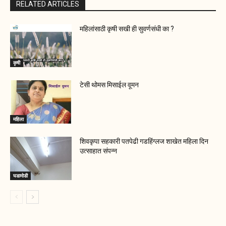
RELATED ARTICLES
महिलांसाठी कृषी सखी ही सुवर्णसंधी का ?
कृषी
टेसी थोमस मिसाईल वूमन
महिला
शिवकृपा सहकारी पतपेढी गडहिंग्लज शाखेत महिला दिन
उत्साहात संपन्न
घडामोडी