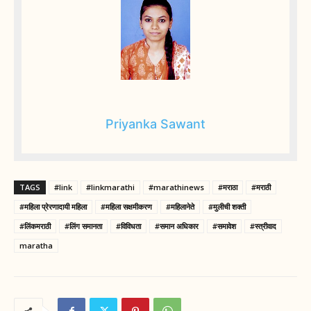
Priyanka Sawant
TAGS
#link
#linkmarathi
#marathinews
#मराठा
#मराठी
#महिला प्रेरणादायी महिला
#महिला सक्षमीकरण
#महिलानेते
#मुलीची शक्ती
#लिंकमराठी
#लिंग समानता
#विविधता
#समान अधिकार
#समावेश
#स्त्रीवाद
maratha