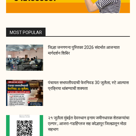
MOST POPULAR
जिल्हा जनगणना पुस्तिका 2026 संदर्भात आजऱ्यात
मार्गदर्शन शिबिर
पंचायत सभापतीपदाची फेरनिवड 30 जुलैला; स्टे आल्यास
प्रक्रिया थांबण्याची शक्यता
२१ जुलैला मुंबईत देवस्थान इनाम जमीनधारक शेतकऱ्यांचा
एल्गार ; आजरा-गडहिंग्लज सह कोल्हापूर जिल्ह्यातून मोठा
सहभाग