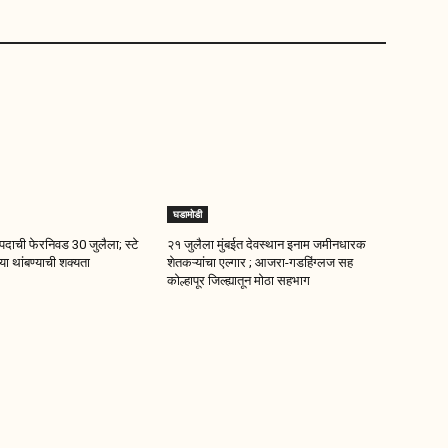
घडामोडी
दाची फेरनिवड 30 जुलैला; स्टे
२१ जुलैला मुंबईत देवस्थान इनाम जमीनधारक
ा थांबण्याची शक्यता
शेतकऱ्यांचा एल्गार ; आजरा-गडहिंग्लज सह
कोल्हापूर जिल्ह्यातून मोठा सहभाग