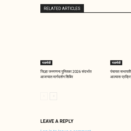
RELATED ARTICLES
घडामोडी
घडामोडी
जिल्हा जनगणना पुस्तिका 2026 संदर्भात
पंचायत सभापतीप
आजऱ्यात मार्गदर्शन शिबिर
आल्यास प्रक्रिय
LEAVE A REPLY