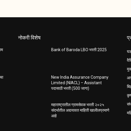
नोकरी विशेष
प
ंगम
Bank of Baroda LBO भरती 2025
घड
वैश
मु
आर
ाचा
New India Assurance Company
Limited (NIACL) – Assistant
बि
पदासाठी भरती (500 जागा)
कृ
सं
महाराष्ट्रातील ग्रामसेवक भरती २०२५
संदर्भातील अद्ययावत माहिती खालीलप्रमाणे
मह
आहे