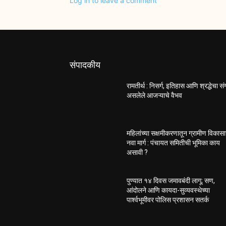
Log in to leave a comment
संपादकीय
रामतीर्थ : निसर्ग, इतिहास आणि श्रद्धेचा स
असलेले आजऱ्याचे वैभव
महिलांच्या सक्षमीकरणातून ग्रामीण विकास
नवा मार्ग : पंचायत समितीची भूमिका काय
असावी ?
पुण्यात १४ दिवस जमावबंदी लागू; सण,
आंदोलने आणि कायदा-सुव्यवस्थेच्या
पार्श्वभूमीवर पोलिस प्रशासन सतर्क