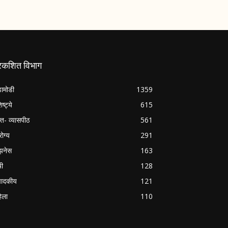
्रकशित विभाग
ामोडी
1359
िष्ट्ये
615
क्त- व्यासपीठ
561
ोग्य
291
झनेस
163
षी
128
पादकीय
121
िला
110