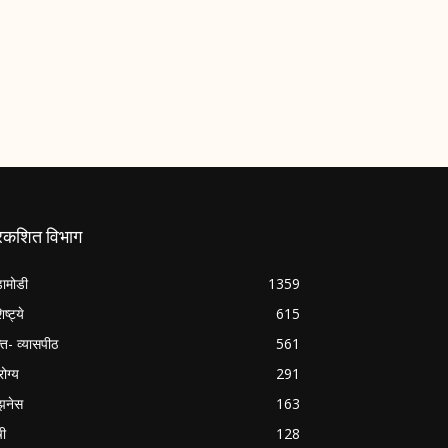
्रकशित विभाग
ामोडी
1359
िष्ट्ये
615
क्त- व्यासपीठ
561
ोग्य
291
झनेस
163
षी
128