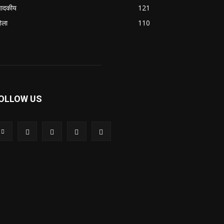
पादकीय
121
िला
110
OLLOW US