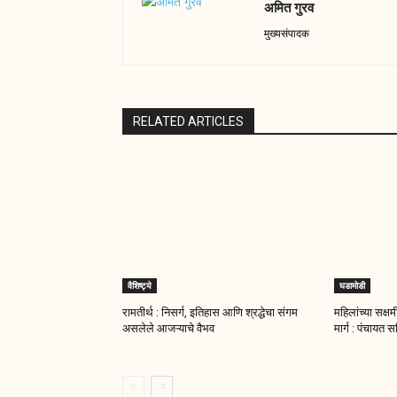
अमित गुरव
मुख्यसंपादक
RELATED ARTICLES
वैशिष्ट्ये
घडामोडी
रामतीर्थ : निसर्ग, इतिहास आणि श्रद्धेचा संगम
महिलांच्या सक्
असलेले आजऱ्याचे वैभव
मार्ग : पंचायत