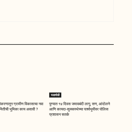
घडामोडी
षमीकरणातून ग्रामीण विकासाचा नवा
पुण्यात १४ दिवस जमावबंदी लागू; सण, आंदोलने
 समितीची भूमिका काय असावी ?
आणि कायदा-सुव्यवस्थेच्या पार्श्वभूमीवर पोलिस
प्रशासन सतर्क