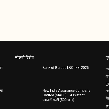
नोकरी विशेष
प
ंगम
Bank of Baroda LBO भरती 2025
घड
वैश
मु
आर
ाचा
New India Assurance Company
Limited (NIACL) – Assistant
बि
पदासाठी भरती (500 जागा)
कृ