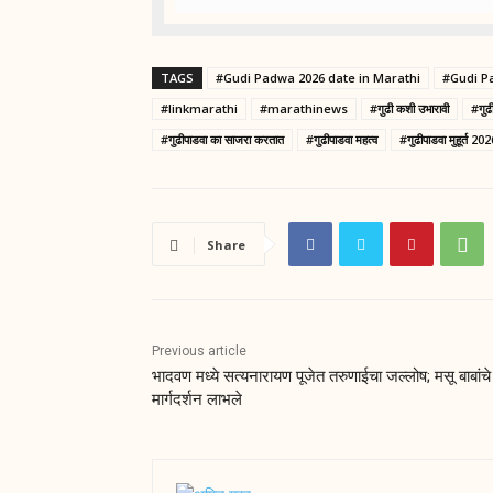
TAGS
#Gudi Padwa 2026 date in Marathi
#Gudi P
#linkmarathi
#marathinews
#गुढी कशी उभारावी
#गुढ
#गुढीपाडवा का साजरा करतात
#गुढीपाडवा महत्व
#गुढीपाडवा मुहूर्त 20
Share
Previous article
भादवण मध्ये सत्यनारायण पूजेत तरुणाईचा जल्लोष; मसू बाबांचे
मार्गदर्शन लाभले