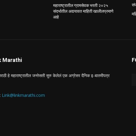
सं
महाराष्ट्रातील ग्रामसेवक भरती २०२५
संदर्भातील अद्ययावत माहिती खालीलप्रमाणे
मह
आहे
k Marathi
F
राठी हे महाराष्ट्रातील जन्तेसती सुरु केलेलं एक अग्रेसर दैनिक इ-बातमीपत्र
 :
Link@linkmarathi.com