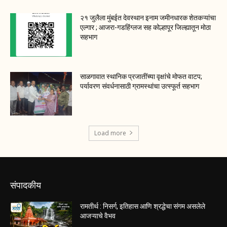
२१ जुलैला मुंबईत देवस्थान इनाम जमीनधारक शेतकऱ्यांचा
एल्गार ; आजरा-गडहिंग्लज सह कोल्हापूर जिल्ह्यातून मोठा
सहभाग
साळगावात स्थानिक प्रजातींच्या वृक्षांचे मोफत वाटप;
पर्यावरण संवर्धनासाठी ग्रामस्थांचा उत्स्फूर्त सहभाग
Load more
संपादकीय
रामतीर्थ : निसर्ग, इतिहास आणि श्रद्धेचा संगम असलेले
आजऱ्याचे वैभव