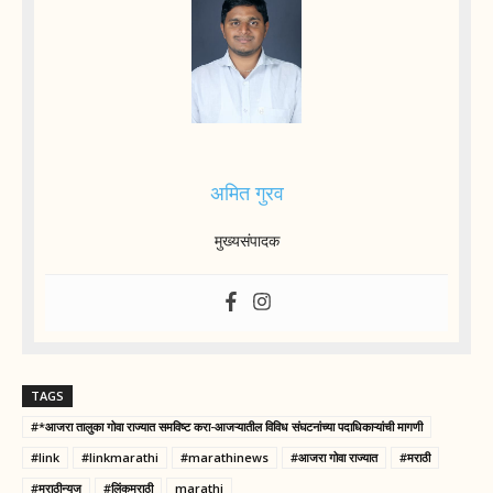
अमित गुरव
मुख्यसंपादक
TAGS
#*आजरा तालुका गोवा राज्यात समविष्ट करा-आजऱ्यातील विविध संघटनांच्या पदाधिकाऱ्यांची मागणी
#link
#linkmarathi
#marathinews
#आजरा गोवा राज्यात
#मराठी
#मराठीन्यूज
#लिंकमराठी
marathi