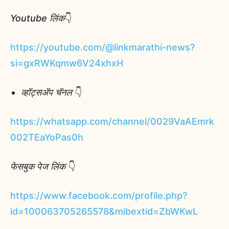
Youtube लिंक
👇
https://youtube.com/@linkmarathi-news?
si=gxRWKqmw6V24xhxH
व्हॉट्सॲप चॅनल
👇
https://whatsapp.com/channel/0029VaAEmrk
002TEaYoPas0h
फेसबुक पेज लिंक
👇
https://www.facebook.com/profile.php?
id=100063705265578&mibextid=ZbWKwL