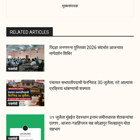
मुख्यसंपादक
RELATED ARTICLES
जिल्हा जनगणना पुस्तिका 2026 संदर्भात आजऱ्यात
मार्गदर्शन शिबिर
घडामोडी
पंचायत सभापतीपदाची फेरनिवड 30 जुलैला; स्टे आल्यास
प्रक्रिया थांबण्याची शक्यता
घडामोडी
२१ जुलैला मुंबईत देवस्थान इनाम जमीनधारक शेतकऱ्यांचा
एल्गार ; आजरा-गडहिंग्लज सह कोल्हापूर जिल्ह्यातून मोठा
सहभाग
घडामोडी