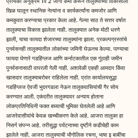
प्रत्येकी अनुक्रमे 1व 2 जागा कमी करून तालुक्याच्या विकासाला
खिळ घालून स्थानिक नेत्यांना व कार्यकर्त्यांना कमजोर आणि
कमकुवत करण्याचा प्रकार केला आहे. गेल्या साठ ते सत्तर वर्षात
तालुक्याचा विकास झालेला नाही. तालुक्यात अनेक मोठी धरणे
झाली, याचा फायदा शेजारच्या तालुक्यांना झाला. प्रकल्पग्रस्तांचे
पुनर्वसनही तालुक्यातील लोकांच्या जमिनी घेऊनच केल्या. पाण्याचा
फायदा घेणारे गडहिंग्लज आणि कर्नाटकातील एक गुंठाही जमीन
पुनर्वसनासाठी वापरली गेली नाही. अशावेळी एकही आमदार किंवा
खासदार तालुक्याबरोबर राहिलेला नाही. प्रांत कार्यालयसुद्धा
गडहिंग्लज ऐवजी भुदरगडला नेऊन तालुकवासियांची गैर सोय
करण्यात आली. एकंदरीत तालुक्यावर अन्याय होताना
लोकप्रतिनिधिनी फक्त बघ्याची भूमिका घेतलेली आहे आणि
आजरेवासीयांचे केवळ खच्चीकरण केले आहे. आजरा तालुका हा
निसर्ग संपन्न आहे. तरीसुद्धा पर्यटनाच्या दृष्टीने कडीचेही काम
झालेले नाही. आजरा तालुक्याची भौगोलिक रचना, भाषा इ बाबींचा