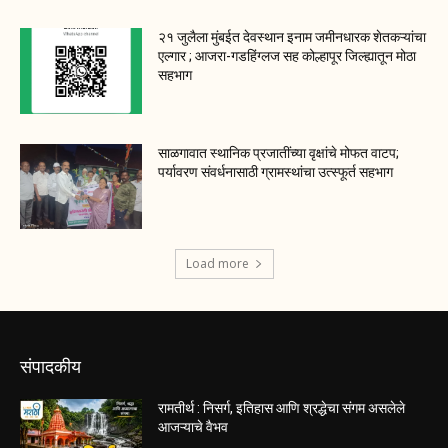
२१ जुलैला मुंबईत देवस्थान इनाम जमीनधारक शेतकऱ्यांचा
एल्गार ; आजरा-गडहिंग्लज सह कोल्हापूर जिल्ह्यातून मोठा
सहभाग
साळगावात स्थानिक प्रजातींच्या वृक्षांचे मोफत वाटप;
पर्यावरण संवर्धनासाठी ग्रामस्थांचा उत्स्फूर्त सहभाग
Load more
संपादकीय
रामतीर्थ : निसर्ग, इतिहास आणि श्रद्धेचा संगम असलेले
आजऱ्याचे वैभव