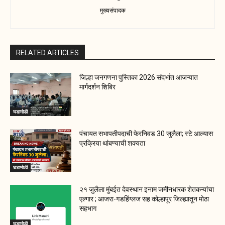
मुख्यसंपादक
RELATED ARTICLES
जिल्हा जनगणना पुस्तिका 2026 संदर्भात आजऱ्यात
मार्गदर्शन शिबिर
घडामोडी
पंचायत सभापतीपदाची फेरनिवड 30 जुलैला; स्टे आल्यास
प्रक्रिया थांबण्याची शक्यता
घडामोडी
२१ जुलैला मुंबईत देवस्थान इनाम जमीनधारक शेतकऱ्यांचा
एल्गार ; आजरा-गडहिंग्लज सह कोल्हापूर जिल्ह्यातून मोठा
सहभाग
घडामोडी