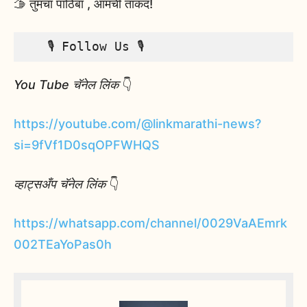
🫱 तुमचा पाठिंबा , आमची ताकद!
   🎙️ Follow Us 🎙️
You Tube चॅनेल लिंक
👇
https://youtube.com/@linkmarathi-news?
si=9fVf1D0sqOPFWHQS
व्हाट्सअँप चॅनेल लिंक
👇
https://whatsapp.com/channel/0029VaAEmrk
002TEaYoPas0h