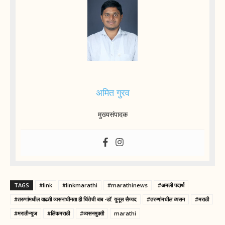
अमित गुरव
मुख्यसंपादक
TAGS
#link
#linkmarathi
#marathinews
#अमली पदार्थ
#तरुणांमधील वाढती व्यसनाधीनता ही चिंतेची बाब -डॉ. युनूस सैय्यद
#तरुणांमधील व्यसन
#मराठी
#मराठीन्यूज
#लिंकमराठी
#व्यसनमुक्ती
marathi