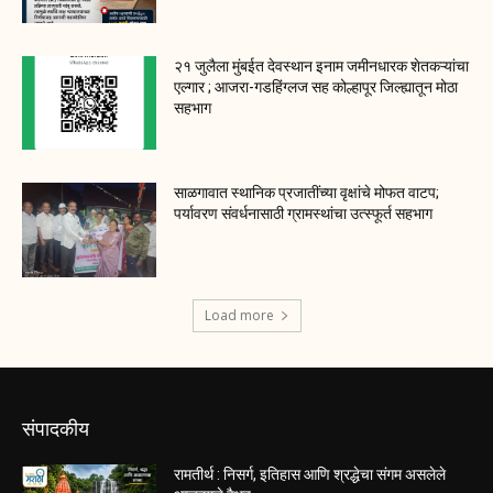
२१ जुलैला मुंबईत देवस्थान इनाम जमीनधारक शेतकऱ्यांचा
एल्गार ; आजरा-गडहिंग्लज सह कोल्हापूर जिल्ह्यातून मोठा
सहभाग
साळगावात स्थानिक प्रजातींच्या वृक्षांचे मोफत वाटप;
पर्यावरण संवर्धनासाठी ग्रामस्थांचा उत्स्फूर्त सहभाग
Load more
संपादकीय
रामतीर्थ : निसर्ग, इतिहास आणि श्रद्धेचा संगम असलेले