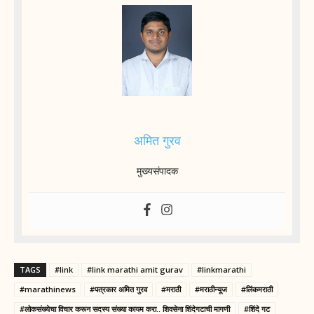
अमित गुरव
मुख्यसंपादक
TAGS
#link
#link marathi amit gurav
#linkmarathi
#marathinews
#पत्रकार अमित गुरव
#मराठी
#मराठीन्यूज
#लिंकमराठी
#लोकसंख्येचा विचार करून सदस्य संख्या कायम करा.. शिवसेना शिंदेगटाची मागणी
#शिंदे गट