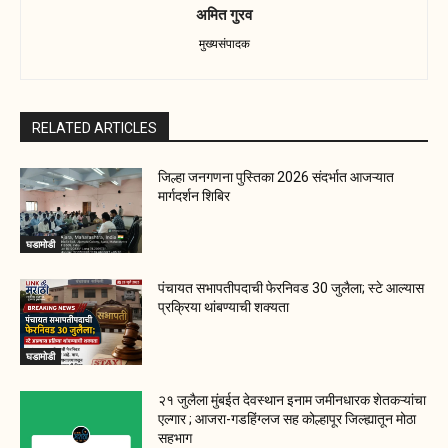
अमित गुरव
मुख्यसंपादक
RELATED ARTICLES
जिल्हा जनगणना पुस्तिका 2026 संदर्भात आजऱ्यात
मार्गदर्शन शिबिर
घडामोडी
पंचायत सभापतीपदाची फेरनिवड 30 जुलैला; स्टे आल्यास
प्रक्रिया थांबण्याची शक्यता
घडामोडी
२१ जुलैला मुंबईत देवस्थान इनाम जमीनधारक शेतकऱ्यांचा
एल्गार ; आजरा-गडहिंग्लज सह कोल्हापूर जिल्ह्यातून मोठा
सहभाग