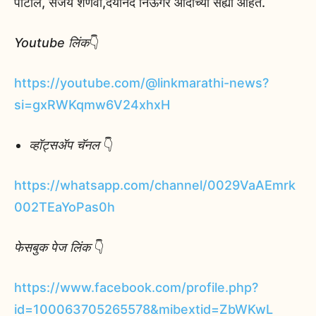
पाटील, संजय शेणवी,दयानंद निऊंगरे आदींच्या सह्या आहेत.
Youtube लिंक
👇
https://youtube.com/@linkmarathi-news?
si=gxRWKqmw6V24xhxH
व्हॉट्सॲप चॅनल
👇
https://whatsapp.com/channel/0029VaAEmrk
002TEaYoPas0h
फेसबुक पेज लिंक
👇
https://www.facebook.com/profile.php?
id=100063705265578&mibextid=ZbWKwL