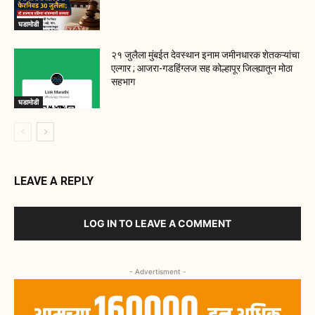
घडामोडी
२१ जुलैला मुंबईत देवस्थान इनाम जमीनधारक शेतकऱ्यांचा
एल्गार ; आजरा-गडहिंग्लज सह कोल्हापूर जिल्ह्यातून मोठा
सहभाग
घडामोडी
LEAVE A REPLY
LOG IN TO LEAVE A COMMENT
- Advertisment -