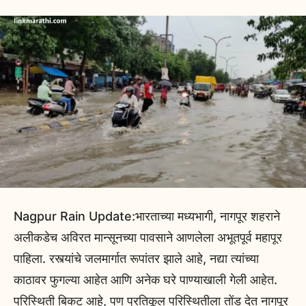
Nagpur Rain Update:भारताच्या मध्यभागी, नागपूर शहराने
अलीकडेच अविरत मान्सूनच्या पावसाने आणलेला अभूतपूर्व महापूर
पाहिला. रस्त्यांचे जलमार्गात रूपांतर झाले आहे, नद्या त्यांच्या
काठावर फुगल्या आहेत आणि अनेक घरे पाण्याखाली गेली आहेत.
परिस्थिती बिकट आहे, पण प्रतिकूल परिस्थितीला तोंड देत नागपूर