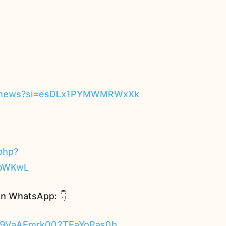
hi-news?si=esDLx1PYMWMRWxXk
php?
ZbWKwL
on WhatsApp: 👇
029VaAEmrk002TEaYoPas0h