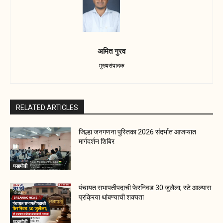
अमित गुरव
मुख्यसंपादक
RELATED ARTICLES
जिल्हा जनगणना पुस्तिका 2026 संदर्भात आजऱ्यात
मार्गदर्शन शिबिर
घडामोडी
पंचायत सभापतीपदाची फेरनिवड 30 जुलैला; स्टे आल्यास
प्रक्रिया थांबण्याची शक्यता
घडामोडी