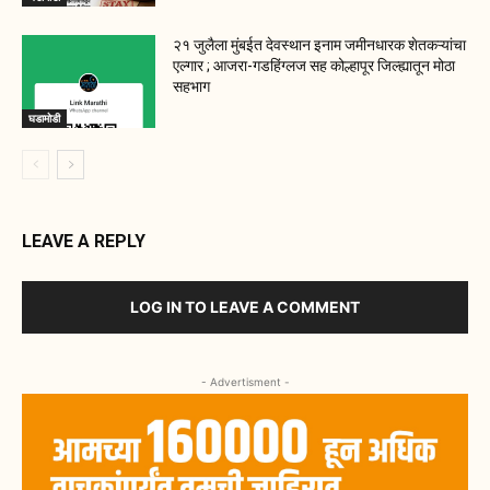
२१ जुलैला मुंबईत देवस्थान इनाम जमीनधारक शेतकऱ्यांचा
एल्गार ; आजरा-गडहिंग्लज सह कोल्हापूर जिल्ह्यातून मोठा
सहभाग
घडामोडी
LEAVE A REPLY
LOG IN TO LEAVE A COMMENT
- Advertisment -