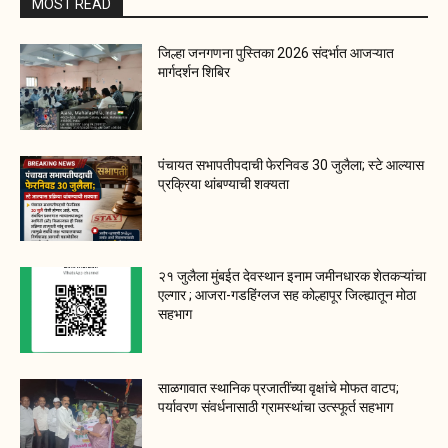
MOST READ
जिल्हा जनगणना पुस्तिका 2026 संदर्भात आजऱ्यात
मार्गदर्शन शिबिर
पंचायत सभापतीपदाची फेरनिवड 30 जुलैला; स्टे आल्यास
प्रक्रिया थांबण्याची शक्यता
२१ जुलैला मुंबईत देवस्थान इनाम जमीनधारक शेतकऱ्यांचा
एल्गार ; आजरा-गडहिंग्लज सह कोल्हापूर जिल्ह्यातून मोठा
सहभाग
साळगावात स्थानिक प्रजातींच्या वृक्षांचे मोफत वाटप;
पर्यावरण संवर्धनासाठी ग्रामस्थांचा उत्स्फूर्त सहभाग