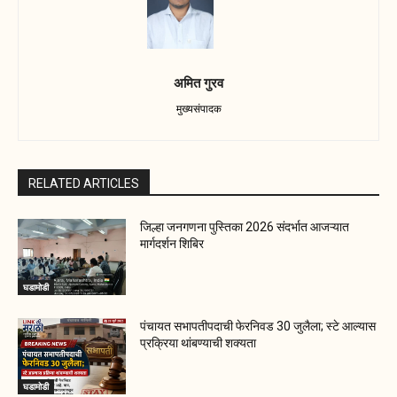
अमित गुरव
मुख्यसंपादक
RELATED ARTICLES
जिल्हा जनगणना पुस्तिका 2026 संदर्भात आजऱ्यात
मार्गदर्शन शिबिर
घडामोडी
पंचायत सभापतीपदाची फेरनिवड 30 जुलैला; स्टे आल्यास
प्रक्रिया थांबण्याची शक्यता
घडामोडी