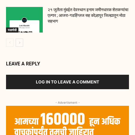
२१ जुलैला मुंबईत देवस्थान इनाम जमीनधारक शेतकऱ्यांचा
एल्गार ; आजरा-गडहिंग्लज सह कोल्हापूर जिल्ह्यातून मोठा
सहभाग
घडामोडी
LEAVE A REPLY
LOG IN TO LEAVE A COMMENT
- Advertisment -