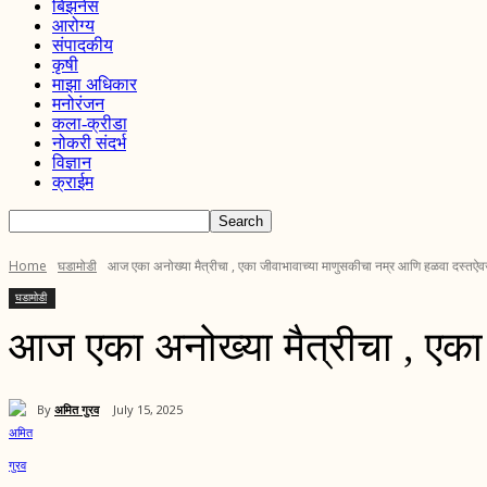
बिझनेस
आरोग्य
संपादकीय
कृषी
माझा अधिकार
मनोरंजन
कला-क्रीडा
नोकरी संदर्भ
विज्ञान
क्राईम
Home
घडामोडी
आज एका अनोख्या मैत्रीचा , एका जीवाभावाच्या माणुसकीचा नम्र आणि हळवा दस्तऐव
घडामोडी
आज एका अनोख्या मैत्रीचा , एक
By
अमित गुरव
July 15, 2025
Share