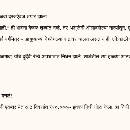
ि हळवा दस्तऐवज तयार झाला…
ाही.” ही भावना केवळ शब्दांत नव्हे, तर अश्रूंनी ओलावलेल्या नात्यांतून
े सर्व वर्गमित्र – आयुष्याच्या वेगवेगळ्या वाटांवर चालत असतानाही, एक
 बेळगाव) यांचे दुर्दैवी रेल्वे अपघातात निधन झाले. शाळेतील त्या हळव्या आठव
य बनलं!
्रांनी एकत्र येत आठ दिवसांत ₹९०,०००/- इतका निधी गोळा केला. हा निधी 