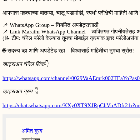
आपणास महत्वाच्या बातम्या, चालू घडामोडी, स्पर्धा परीक्षेची माहिती 
📌 WhatsApp Group – नियमित अपडेट्ससाठी
📌 Link Marathi WhatsApp Channel – व्यक्तिगत गोपनीयतेसह अ
(📝 टीप: चॅनेल फॉलो केल्यास तुमचा मोबाईल क्रमांक इतर फॉलोअर्सना
🌐 सदस्य व्हा आणि अपडेटेड रहा – विश्वासार्ह माहितीचा तुमचा स्रोत!
व्हाट्सअप चॅनेल लिंक
👇
https://whatsapp.com/channel/0029VaAEmrk002TEaYoPas0
व्हाट्सअप ग्रुप
👇
https://chat.whatsapp.com/KXy0XT9XJRpChVuADfr21r?m
अमित गुरव
मुख्यसंपादक