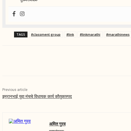
TAGS
#classment group
#link
#linkmarathi
#marathinews
Share
Previous article
इम्रानभाई युवा मंचचे विधायक कार्य कौतुकास्पद
अमित गुरव