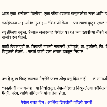
आज एका अनोख्या मैत्रीचा, एका जीवाभावाच्या माणुसकीचा नम्र आण
गडहिंग्लज -: ( अमित गुरव ) – “शिवाजी गेला… पण त्याचं कुटुंब एकटं न
न्यू इंग्लिश स्कूल, हेब्बाळ जलदयाळ येथील १९९७ च्या दहावीच्या बॅचच
सजीव रुप घेतलं.
काही दिवसांपूर्वी कै. शिवाजी मारुती नावलगी (धोंगट्टे, ता. हुक्केरी, जि.
चिमुकले लेकरं… सगळं काही एका क्षणात ढवळून निघालं.
पण हे दुःख जिव्हाळ्याच्या मैत्रीने फक्त ओझं बनू दिलं नाही — ते सामर्थ्
“काहीतरी करायचंच!” या निर्धारातून, देश-विदेशात विखुरलेल्या वर्गमित
मैत्री, प्रेम, आणि बांधिलकी यांचा ठेवा होता.
पेरोल बचत दिन : आर्थिक शिस्तीची पहिली पायरी !