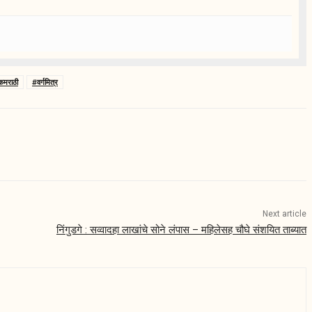
कमराठी
#वर्गमित्र
Next article
निंगुडगे : सव्वादहा लाखांचे सोने लंपास – महिलेसह चौघे संशयित ताब्यात