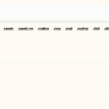
#क्लासमेंट
#क्लासमेंट ग्रुप
#गडहिंग्लज
#मराठा
#मराठी
#मराठीन्यूज
#मैत्री
#लिं