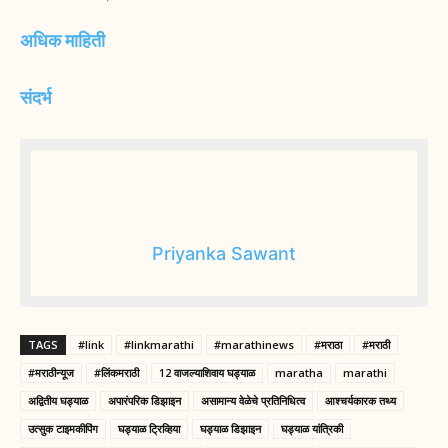
अधिक माहिती
संदर्भ
Priyanka Sawant
TAGS
#link
#linkmarathi
#marathinews
#मराठा
#मराठी
#मराठीन्यूज
#लिंकमराठी
12 वाजल्याशिवाय घड्याळ
maratha
marathi
अद्वितीय घड्याळ
अपारंपरिक डिझाइन
असामान्य वेळेचे प्रतिनिधित्व
आश्चर्यकारक तथ्य
उत्सुक टाइमकीपिंग
घड्याळ ट्रिव्हिया
घड्याळ डिझाइन
घड्याळ यांत्रिकी