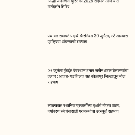
जिल्हा जनगणना पुस्तिका 2026 संदर्भात आजऱ्यात
मार्गदर्शन शिबिर
पंचायत सभापतीपदाची फेरनिवड 30 जुलैला; स्टे आल्यास
प्रक्रिया थांबण्याची शक्यता
२१ जुलैला मुंबईत देवस्थान इनाम जमीनधारक शेतकऱ्यांचा
एल्गार ; आजरा-गडहिंग्लज सह कोल्हापूर जिल्ह्यातून मोठा
सहभाग
साळगावात स्थानिक प्रजातींच्या वृक्षांचे मोफत वाटप;
पर्यावरण संवर्धनासाठी ग्रामस्थांचा उत्स्फूर्त सहभाग