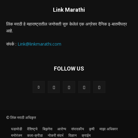
Link Marathi
लिंक मराठी हे महाराष्ट्रातील जन्तेसती सुरु केलेलं एक अग्रेसर दैनिक इ-बातमीपत्र
आहे.
संपर्क :
Link@linkmarathi.com
FOLLOW US
© लिंक मराठी अधिकृत
घडामोडी
वैशिष्ट्ये
बिझनेस
आरोग्य
संपादकीय
कृषी
माझा अधिकार
मनोरंजन
कला-क्रीडा
नोकरी संदर्भ
विज्ञान
क्राईम