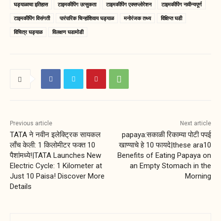
घड्याळाचा इतिहास
टाइमकीपिंग उत्सुकता
टाइमकीपिंग एक्सप्लोरेशन
टाइमकीपिंग नावीन्यपूर्ण
टाइमकीपिंग विसंगती
पारंपारिक चिन्हांशिवाय घड्याळ
मनोरंजक तथ्य
विक्षिप्त घडी
विचित्र घड्याळ
विलक्षण घडामोडी
Previous article
Next article
TATA ने नवीन इलेक्ट्रिक सायकल
papaya:सकाळी रिकाम्या पोटी पपई
लाँच केली: 1 किलोमीटर फक्त 10
खाण्याचे हे 10 फायदे|these ara10
पैशांमध्ये!|TATA Launches New
Benefits of Eating Papaya on
Electric Cycle: 1 Kilometer at
an Empty Stomach in the
Just 10 Paisa! Discover More
Morning
Details