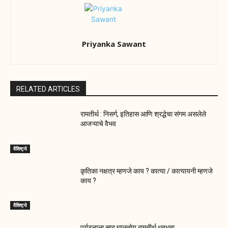
Priyanka Sawant
RELATED ARTICLES
रामतीर्थ : निसर्ग, इतिहास आणि श्रद्धेचा संगम असलेले
आजऱ्याचे वैभव
वैशिष्ट्ये
कृतिका नक्षत्र म्हणजे काय ? कात्या / कात्यायनी म्हणजे
काय ?
वैशिष्ट्ये
पर्यटनाला साद घालतोय रामतीर्थ धबधबा