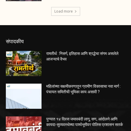
Load more
संपादकीय
रामतीर्थ : निसर्ग, इतिहास आणि श्रद्धेचा संगम असलेले
आजऱ्याचे वैभव
महिलांच्या सक्षमीकरणातून ग्रामीण विकासाचा नवा मार्ग :
पंचायत समितीची भूमिका काय असावी ?
पुण्यात १४ दिवस जमावबंदी लागू; सण, आंदोलने आणि
कायदा-सुव्यवस्थेच्या पार्श्वभूमीवर पोलिस प्रशासन सतर्क