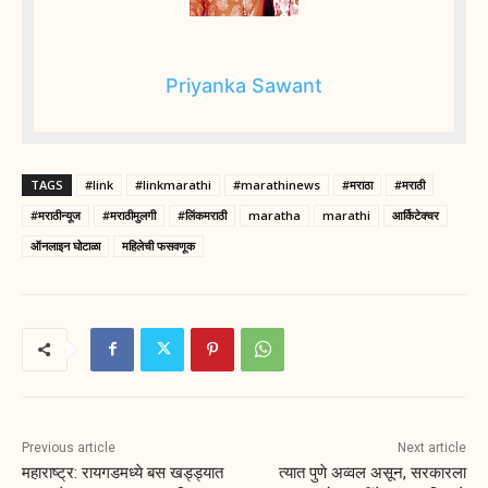
Priyanka Sawant
TAGS
#link
#linkmarathi
#marathinews
#मराठा
#मराठी
#मराठीन्यूज
#मराठीमुलगी
#लिंकमराठी
maratha
marathi
आर्किटेक्चर
ऑनलाइन घोटाळा
महिलेची फसवणूक
Previous article
Next article
महाराष्ट्र: रायगडमध्ये बस खड्ड्यात
त्यात पुणे अव्वल असून, सरकारला