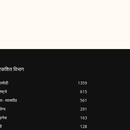
्रकशित विभाग
ामोडी
1359
िष्ट्ये
615
क्त- व्यासपीठ
561
ोग्य
291
झनेस
163
षी
128