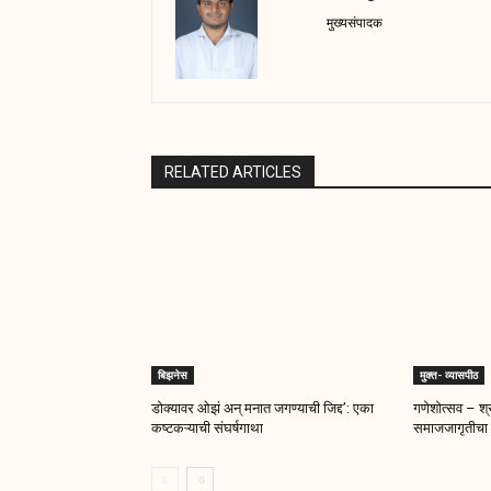
मुख्यसंपादक
RELATED ARTICLES
बिझनेस
मुक्त- व्यासपीठ
डोक्यावर ओझं अन् मनात जगण्याची जिद्द’: एका
गणेशोत्सव – श्र
कष्टकऱ्याची संघर्षगाथा
समाजजागृतीचा 