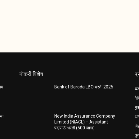
नोकरी विशेष
प
ंगम
Bank of Baroda LBO भरती 2025
घड
वैश
मु
आर
ाचा
New India Assurance Company
Limited (NIACL) – Assistant
बि
पदासाठी भरती (500 जागा)
कृ