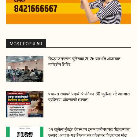
MOST POPULAR
जिल्हा जनगणना पुस्तिका 2026 संदर्भात आजऱ्यात
मार्गदर्शन शिबिर
पंचायत सभापतीपदाची फेरनिवड 30 जुलैला; स्टे आल्यास
प्रक्रिया थांबण्याची शक्यता
२१ जुलैला मुंबईत देवस्थान इनाम जमीनधारक शेतकऱ्यांचा
एल्गार ; आजरा-गडहिंग्लज सह कोल्हापूर जिल्ह्यातून मोठा