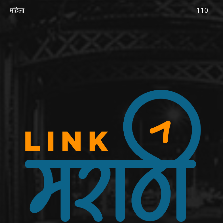
महिला
110