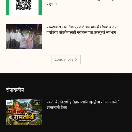
सहभाग
साळगावात स्थानिक प्रजातींच्या वृक्षांचे मोफत वाटप;
पर्यावरण संवर्धनासाठी ग्रामस्थांचा उत्स्फूर्त सहभाग
Load more
संपादकीय
रामतीर्थ : निसर्ग, इतिहास आणि श्रद्धेचा संगम असलेले
आजऱ्याचे वैभव