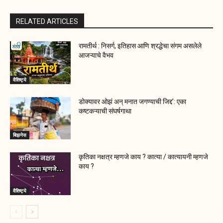
RELATED ARTICLES
रामतीर्थ : निसर्ग, इतिहास आणि श्रद्धेचा संगम असलेले
आजऱ्याचे वैभव
वैशिष्ट्ये
डोक्यावर ओझं अन् मनात जगण्याची जिद्द’: एका
कष्टकऱ्याची संघर्षगाथा
बिझनेस
कृतिका नक्षत्र म्हणजे काय ? कात्या / कात्यायनी म्हणजे
काय ?
वैशिष्ट्ये