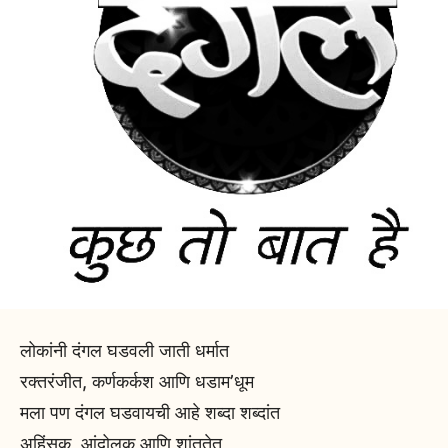
लोकांनी दंगल घडवली जाती धर्मात
रक्तरंजीत, कर्णकर्कश आणि धडाम’धूम
मला पण दंगल घडवायची आहे शब्दा शब्दांत
अहिंसक, आंदोलक आणि शांततेत